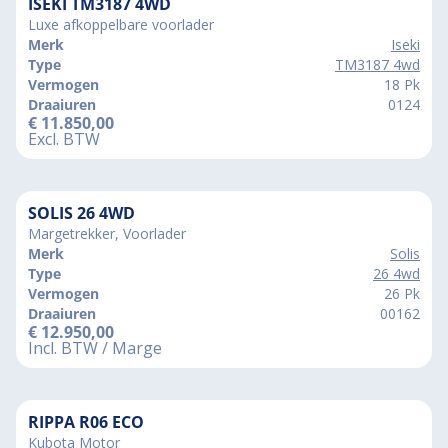
ISEKI TM3187 4WD
Luxe afkoppelbare voorlader
Merk
Iseki
Type
TM3187 4wd
Vermogen
18 Pk
Draaiuren
0124
€
11.850,00
Excl. BTW
SOLIS 26 4WD
Margetrekker, Voorlader
Merk
Solis
Type
26 4wd
Vermogen
26 Pk
Draaiuren
00162
€
12.950,00
Incl. BTW / Marge
RIPPA R06 ECO
Kubota Motor