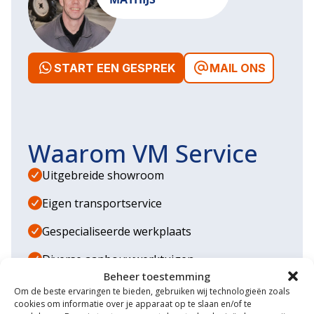
START EEN GESPREK
MAIL ONS
Waarom VM Service
Uitgebreide showroom
Eigen transportservice
Gespecialiseerde werkplaats
Diverse aanbouwwerktuigen
Beheer toestemming
Grote voorraad minitrekkers
Om de beste ervaringen te bieden, gebruiken wij technologieën zoals
cookies om informatie over je apparaat op te slaan en/of te