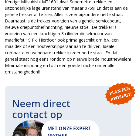
Keurige Mitsubishi MT1601 4wd. Supernette trekker en
uitzonderlijke lage urenstand van maaar 0759! En dat is aan de
gehele trekker af te zien. Alles is zeer bijzondere nette staat.
Daarnaast is de trekker voorzien van algehele servicebeurt,
nieuwe driepuntshefinrichting, nieuwe stoel. De trekker is
voorzien van een krachtigen 3 cilinder dieselmotor van
maarliefst 19 Pk! Hierdoor ook prima geschikt om b.v. een
maaidek of een houtversnipperaar aan te drijven. Ideale
compacte en wendbare trekker in zeer nette staat. En dat
geheel staat nog eens rondom op nieuwe brede industriewielen!
Minimale insporing en toch een goede tractie onder alle
omstandigheden!!
P
L
A
N
E
E
N
P
R
O
E
F
RI
T!
Neem direct
contact op
MET ONZE EXPERT
MATHIJS