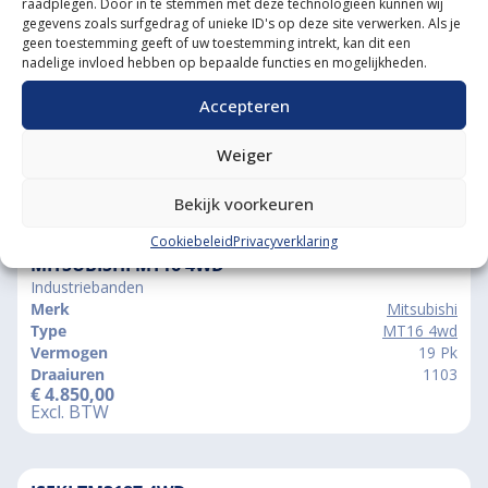
Grootste in kleine tractoren
raadplegen. Door in te stemmen met deze technologieën kunnen wij
gegevens zoals surfgedrag of unieke ID's op deze site verwerken. Als je
geen toestemming geeft of uw toestemming intrekt, kan dit een
nadelige invloed hebben op bepaalde functies en mogelijkheden.
Accepteren
Weiger
Bekijk voorkeuren
Vergelijkbare producten
Cookiebeleid
Privacyverklaring
MITSUBISHI MT16 4WD
Industriebanden
Merk
Mitsubishi
Type
MT16 4wd
Vermogen
19 Pk
Draaiuren
1103
€
4.850,00
Excl. BTW