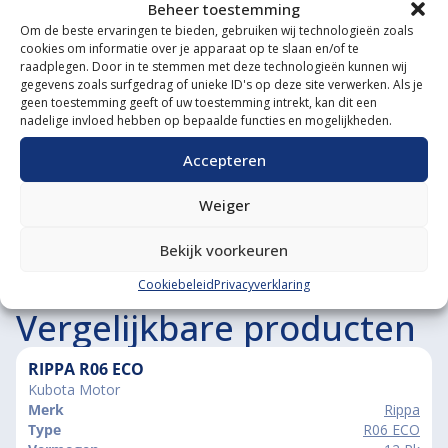
Gespecialiseerde werkplaats
Beheer toestemming
Om de beste ervaringen te bieden, gebruiken wij technologieën zoals
Diverse aanbouwwerktuigen
cookies om informatie over je apparaat op te slaan en/of te
raadplegen. Door in te stemmen met deze technologieën kunnen wij
gegevens zoals surfgedrag of unieke ID's op deze site verwerken. Als je
Grote voorraad minitrekkers
geen toestemming geeft of uw toestemming intrekt, kan dit een
nadelige invloed hebben op bepaalde functies en mogelijkheden.
Grootste in kleine tractoren
Accepteren
Weiger
Bekijk voorkeuren
Cookiebeleid
Privacyverklaring
Vergelijkbare producten
RIPPA R06 ECO
Kubota Motor
Merk
Rippa
Type
R06 ECO