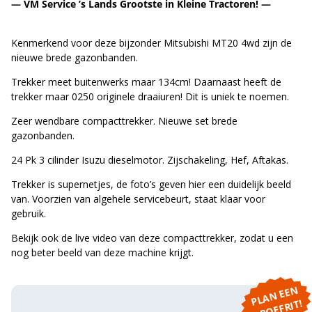
— VM Service ’s Lands Grootste in Kleine Tractoren! —
Kenmerkend voor deze bijzonder Mitsubishi MT20 4wd zijn de
nieuwe brede gazonbanden.
Trekker meet buitenwerks maar 134cm! Daarnaast heeft de
trekker maar 0250 originele draaiuren! Dit is uniek te noemen.
Zeer wendbare compacttrekker. Nieuwe set brede
gazonbanden.
24 Pk 3 cilinder Isuzu dieselmotor. Zijschakeling, Hef, Aftakas.
Trekker is supernetjes, de foto’s geven hier een duidelijk beeld
van. Voorzien van algehele servicebeurt, staat klaar voor
gebruik.
Bekijk ook de live video van deze compacttrekker, zodat u een
nog beter beeld van deze machine krijgt.
P
L
A
N
E
E
N
P
R
O
E
F
RI
T!