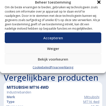
Gespecialiseerde werkplaats
Beheer toestemming
Om de beste ervaringen te bieden, gebruiken wij technologieën zoals
Diverse aanbouwwerktuigen
cookies om informatie over je apparaat op te slaan en/of te
raadplegen. Door in te stemmen met deze technologieën kunnen wij
gegevens zoals surfgedrag of unieke ID's op deze site verwerken. Als je
Grote voorraad minitrekkers
geen toestemming geeft of uw toestemming intrekt, kan dit een
nadelige invloed hebben op bepaalde functies en mogelijkheden.
Grootste in kleine tractoren
Accepteren
Weiger
Bekijk voorkeuren
Cookiebeleid
Privacyverklaring
Vergelijkbare producten
MITSUBISHI MT16 4WD
Industriebanden
Merk
Mitsubishi
Type
MT16 4wd