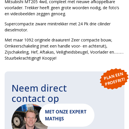
Mitsubishi MT205 4wd, compleet met nieuwe afkoppelbare
voorlader. Trekker heeft geen grote woorden nodig, de foto’s
en videobeelden zeggen genoeg.
Supercompacte zware minitrekker met 24 Pk drie cilinder
dieselmotor.
Met maar 1092 originele draaiuren! Zeer compacte bouw,
Omkeerschakeling (met een handle voor- en achteruit),
Zijschakeling, Hef, Aftakas, Veiligheidsbeugel, Voorlader en………
Stuurbekrachtiging!! Koopje!
P
L
A
N
E
E
N
P
R
O
E
F
RI
T!
Neem direct
contact op
MET ONZE EXPERT
MATHIJS