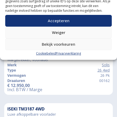
gegevens zoals surfgedrag of unieke ID's op deze site verwerken. Als je
geen toestemming geeft of uw toestemming intrekt, kan dit een
nadelige invloed hebben op bepaalde functies en mogelijkheden.
Accepteren
Weiger
Vergelijkbare producten
Bekijk voorkeuren
Cookiebeleid
Privacyverklaring
SOLIS 26 4WD
Margetrekker, Voorlader
Merk
Solis
Type
26 4wd
Vermogen
26 Pk
Draaiuren
00162
€
12.950,00
Incl. BTW / Marge
ISEKI TM3187 4WD
Luxe afkoppelbare voorlader