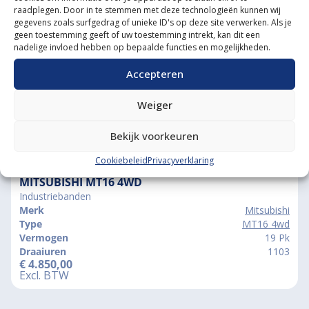
raadplegen. Door in te stemmen met deze technologieën kunnen wij
Grootste in kleine tractoren
gegevens zoals surfgedrag of unieke ID's op deze site verwerken. Als je
geen toestemming geeft of uw toestemming intrekt, kan dit een
nadelige invloed hebben op bepaalde functies en mogelijkheden.
Accepteren
Weiger
Bekijk voorkeuren
Vergelijkbare producten
Cookiebeleid
Privacyverklaring
MITSUBISHI MT16 4WD
Industriebanden
Merk
Mitsubishi
Type
MT16 4wd
Vermogen
19 Pk
Draaiuren
1103
€
4.850,00
Excl. BTW