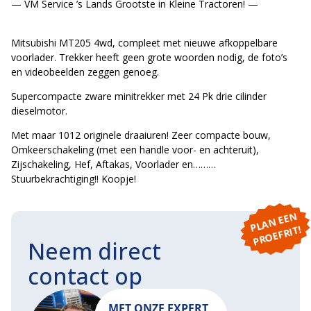
— VM Service ’s Lands Grootste in Kleine Tractoren! —
Mitsubishi MT205 4wd, compleet met nieuwe afkoppelbare
voorlader. Trekker heeft geen grote woorden nodig, de foto’s
en videobeelden zeggen genoeg.
Supercompacte zware minitrekker met 24 Pk drie cilinder
dieselmotor.
Met maar 1012 originele draaiuren! Zeer compacte bouw,
Omkeerschakeling (met een handle voor- en achteruit),
Zijschakeling, Hef, Aftakas, Voorlader en………
Stuurbekrachtiging!! Koopje!
P
L
A
N
E
E
N
P
R
O
E
F
RI
T!
Neem direct
contact op
MET ONZE EXPERT