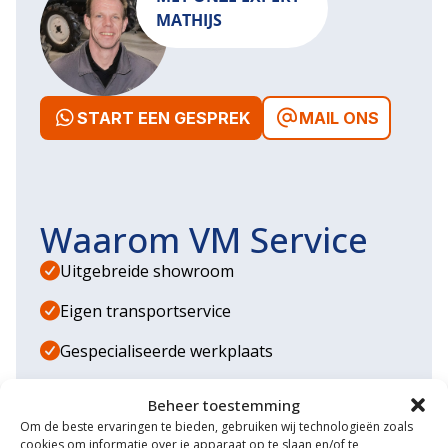
MATHIJS
START EEN GESPREK
MAIL ONS
Waarom VM Service
Uitgebreide showroom
Eigen transportservice
Gespecialiseerde werkplaats
Diverse aanbouwwerktuigen
Beheer toestemming
Om de beste ervaringen te bieden, gebruiken wij technologieën zoals
Grote voorraad minitrekkers
cookies om informatie over je apparaat op te slaan en/of te