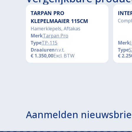
TARPAN PRO
INTE
KLEPELMAAIER 115CM
Compl
Hamerklepels, Aftakas
Merk
Tarpan Pro
Type
TP-115
Merk
Draaiuren
n.v.t.
Type
S
€
1.350,00
Excl. BTW
€
2.25
Aanmelden nieuwsbrie