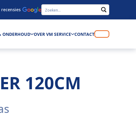
 recensies
 & ONDERHOUD
OVER VM SERVICE
CONTACT
ER 120CM
as