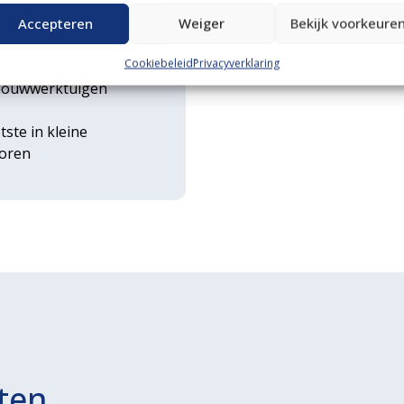
n transportservice
Accepteren
Weiger
Bekijk voorkeure
Cookiebeleid
Privacyverklaring
rse
ouwwerktuigen
tste in kleine
toren
ten