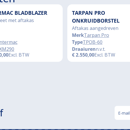
RMAC BLADBLAZER
TARPAN PRO
eet met aftakas
ONKRUIDBORSTEL
Aftakas aangedreven
Merk
Tarpan Pro
Intermac
Type
TPOB-60
XM290
Draaiuren
n.v.t.
0,00
Excl. BTW
€
2.550,00
Excl. BTW
f