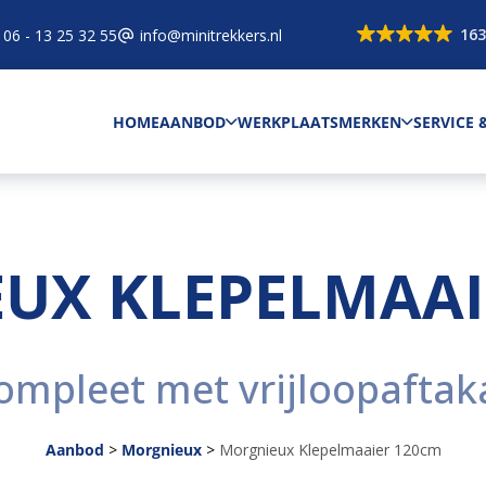
163
06 - 13 25 32 55
info@minitrekkers.nl
HOME
AANBOD
WERKPLAATS
MERKEN
SERVICE
UX KLEPELMAAI
ompleet met vrijloopaftak
Aanbod
>
Morgnieux
>
Morgnieux Klepelmaaier 120cm