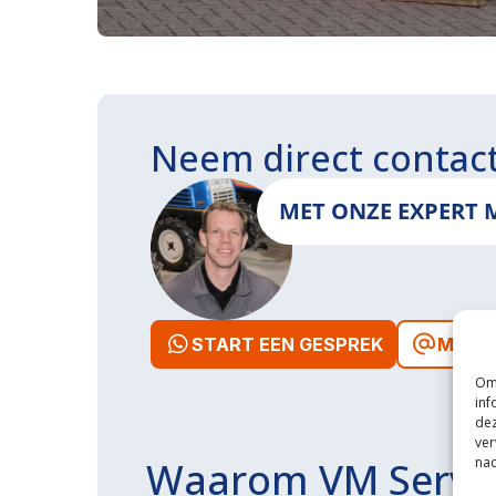
Neem direct contac
MET ONZE EXPERT 
START EEN GESPREK
MAIL 
Om 
inf
dez
ver
nad
Waarom VM Servi