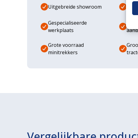
Uitgebreide showroom
Eige
Gespecialiseerde
Dive
werkplaats
aanb
Grote voorraad
Groo
minitrekkers
trac
Vergelijkbare produc