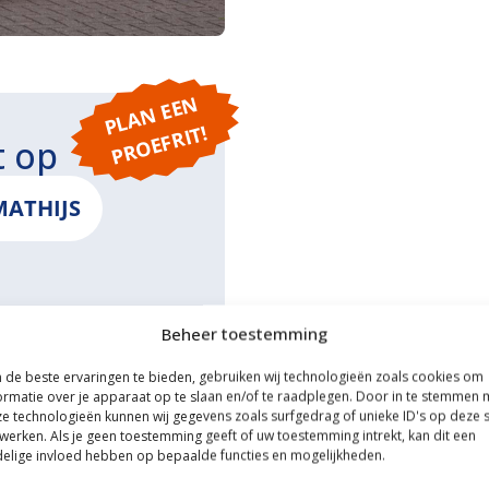
P
L
A
N
E
E
N
P
R
O
E
F
RI
T!
t op
MATHIJS
Beheer toestemming
ONS
de beste ervaringen te bieden, gebruiken wij technologieën zoals cookies om
ormatie over je apparaat op te slaan en/of te raadplegen. Door in te stemmen 
e technologieën kunnen wij gegevens zoals surfgedrag of unieke ID's op deze s
werken. Als je geen toestemming geeft of uw toestemming intrekt, kan dit een
elige invloed hebben op bepaalde functies en mogelijkheden.
ce