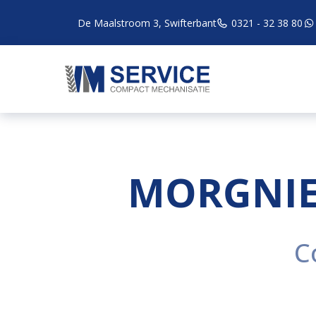
De Maalstroom 3, Swifterbant
0321 - 32 38 80
MORGNIE
C