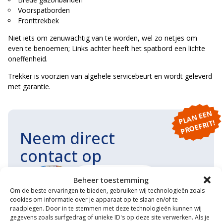
Voorspatborden
Fronttrekbek
Niet iets om zenuwachtig van te worden, wel zo netjes om
even te benoemen; Links achter heeft het spatbord een lichte
oneffenheid.
Trekker is voorzien van algehele servicebeurt en wordt geleverd
met garantie.
P
L
A
N
E
E
N
P
R
O
E
F
RI
T!
Neem direct
contact op
MET ONZE EXPERT
Beheer toestemming
MATHIJS
Om de beste ervaringen te bieden, gebruiken wij technologieën zoals
cookies om informatie over je apparaat op te slaan en/of te
raadplegen. Door in te stemmen met deze technologieën kunnen wij
gegevens zoals surfgedrag of unieke ID's op deze site verwerken. Als je