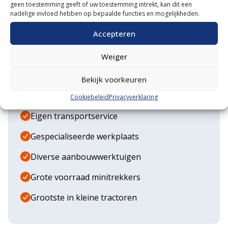
geen toestemming geeft of uw toestemming intrekt, kan dit een
nadelige invloed hebben op bepaalde functies en mogelijkheden.
START EEN GESPREK
MAIL ONS
Accepteren
Weiger
Waarom VM Service
Bekijk voorkeuren
Uitgebreide showroom
Cookiebeleid
Privacyverklaring
Eigen transportservice
Gespecialiseerde werkplaats
Diverse aanbouwwerktuigen
Grote voorraad minitrekkers
Grootste in kleine tractoren