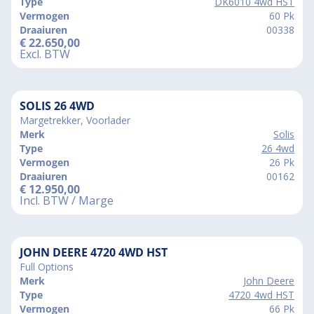
Type
DK6010 4wd HST
Vermogen
60 Pk
Draaiuren
00338
€
22.650,00
Excl. BTW
SOLIS 26 4WD
Margetrekker, Voorlader
Merk
Solis
Type
26 4wd
Vermogen
26 Pk
Draaiuren
00162
€
12.950,00
Incl. BTW / Marge
JOHN DEERE 4720 4WD HST
Full Options
Merk
John Deere
Type
4720 4wd HST
Vermogen
66 Pk