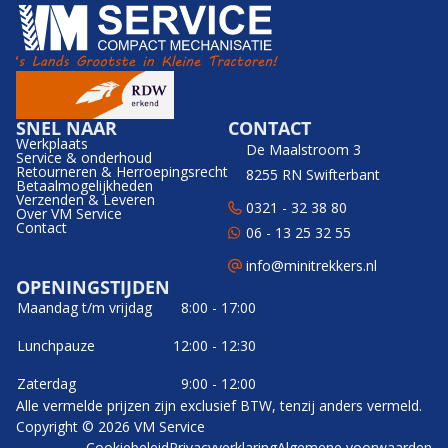
SNEL NAAR
CONTACT
Werkplaats
De Maalstroom 3
Service & onderhoud
Retourneren & Herroepingsrecht
8255 RN Swifterbant
Betaalmogelijkheden
Verzenden & Leveren
0321 - 32 38 80
Over VM Service
Contact
06 - 13 25 32 55
info@minitrekkers.nl
OPENINGSTIJDEN
Maandag t/m vrijdag
8:00 - 17:00
Lunchpauze
12:00 - 12:30
Zaterdag
9:00 - 12:00
Alle vermelde prijzen zijn exclusief BTW, tenzij anders vermeld.
Copyright © 2026 VM Service
Cookiebeleid
Privacyverklaring
Algemene voorwaarden