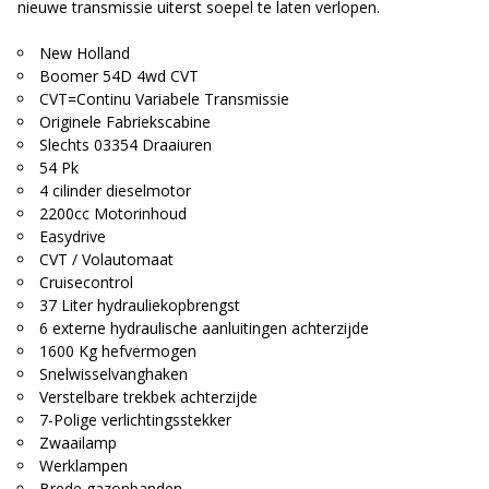
nieuwe transmissie uiterst soepel te laten verlopen.
New Holland
Boomer 54D 4wd CVT
CVT=Continu Variabele Transmissie
Originele Fabriekscabine
Slechts 03354 Draaiuren
54 Pk
4 cilinder dieselmotor
2200cc Motorinhoud
Easydrive
CVT / Volautomaat
Cruisecontrol
37 Liter hydrauliekopbrengst
6 externe hydraulische aanluitingen achterzijde
1600 Kg hefvermogen
Snelwisselvanghaken
Verstelbare trekbek achterzijde
7-Polige verlichtingsstekker
Zwaailamp
Werklampen
Brede gazonbanden