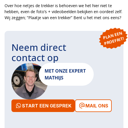
Over hoe netjes de trekker is behoeven we het hier niet te
hebben, even de foto’s + videobeelden bekijken en oordeel zelf.
Wij zeggen; “Plaatje van een trekker” Bent u het met ons eens?
P
L
A
N
E
E
N
P
R
O
E
F
RI
T!
Neem direct
contact op
MET ONZE EXPERT
MATHIJS
START EEN GESPREK
MAIL ONS