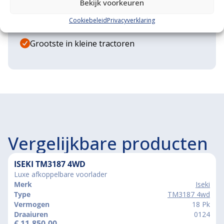
Bekijk voorkeuren
Diverse aanbouwwerktuigen
Cookiebeleid
Privacyverklaring
Grote voorraad minitrekkers
Grootste in kleine tractoren
Vergelijkbare producten
ISEKI TM3187 4WD
Luxe afkoppelbare voorlader
Merk
Iseki
Type
TM3187 4wd
Vermogen
18 Pk
Draaiuren
0124
€
11.850,00