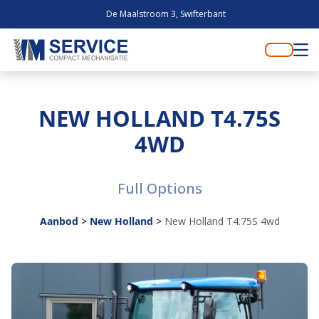
De Maalstroom 3, Swifterbant
NEW HOLLAND T4.75S
4WD
Full Options
Aanbod
>
New Holland
>
New Holland T4.75S 4wd