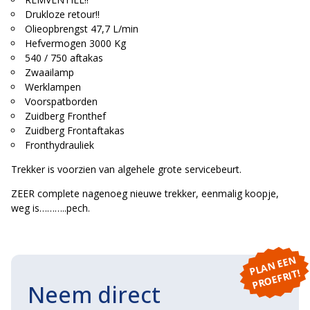
Drukloze retour!!
Olieopbrengst 47,7 L/min
Hefvermogen 3000 Kg
540 / 750 aftakas
Zwaailamp
Werklampen
Voorspatborden
Zuidberg Fronthef
Zuidberg Frontaftakas
Fronthydrauliek
Trekker is voorzien van algehele grote servicebeurt.
ZEER complete nagenoeg nieuwe trekker, eenmalig koopje,
weg is………..pech.
P
L
A
N
E
E
N
P
R
O
E
F
RI
T!
Neem direct