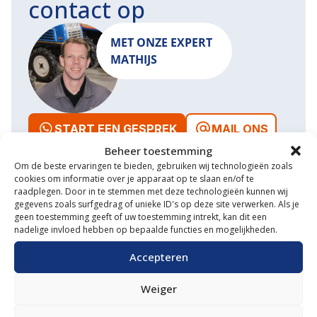
contact op
MET ONZE EXPERT
MATHIJS
START EEN GESPREK
MAIL ONS
Beheer toestemming
Om de beste ervaringen te bieden, gebruiken wij technologieën zoals
cookies om informatie over je apparaat op te slaan en/of te
raadplegen. Door in te stemmen met deze technologieën kunnen wij
gegevens zoals surfgedrag of unieke ID's op deze site verwerken. Als je
Waarom VM Service
geen toestemming geeft of uw toestemming intrekt, kan dit een
nadelige invloed hebben op bepaalde functies en mogelijkheden.
Uitgebreide showroom
Accepteren
Eigen transportservice
Weiger
Gespecialiseerde werkplaats