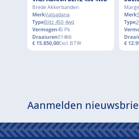
Brede Akkerbanden
Marge
Merk
Valpadana
Merk
S
Type
Blitz 450 4wd
Type
2
Vermogen
45 Pk
Verm
Draaiuren
01466
Draai
€
15.850,00
Excl. BTW
€
12.9
Aanmelden nieuwsbrie