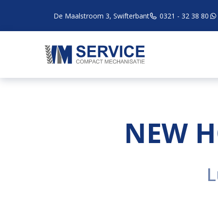
De Maalstroom 3, Swifterbant
0321 - 32 38 80
NEW H
L