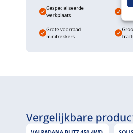
Gespecialiseerde
Dive
werkplaats
aanb
Grote voorraad
Groo
minitrekkers
trac
Vergelijkbare produc
VALPADANA BLITZ 450 4WD
SOLI