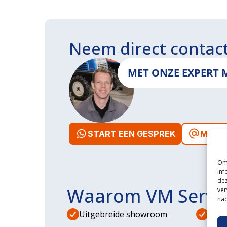
Neem direct contac
MET ONZE EXPERT 
START EEN GESPREK
MAIL 
Om 
inf
dez
Waarom VM Servi
ver
nad
Uitgebreide showroom
Eige