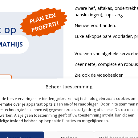
Zware hef, aftakas, ondertrekh
P
L
A
N
E
E
N
P
R
O
E
F
RI
aansluitingen), topstang
T!
Nieuwe voorbanden.
t op
Luxe afkoppelbare voorlader, pr
MATHIJS
Voorzien van algehele servicebe
Zeer nette, complete en robuus
Zie ook de videobeelden.
ONS
Beheer toestemming
de beste ervaringen te bieden, gebruiken wij technologieën zoals cookies om
ormatie over je apparaat op te slaan en/of te raadplegen. Door in te stemmen 
e technologieën kunnen wij gegevens zoals surfgedrag of unieke ID's op deze s
ce
werken. Als je geen toestemming geeft of uw toestemming intrekt, kan dit een
elige invloed hebben op bepaalde functies en mogelijkheden.
n transportservice