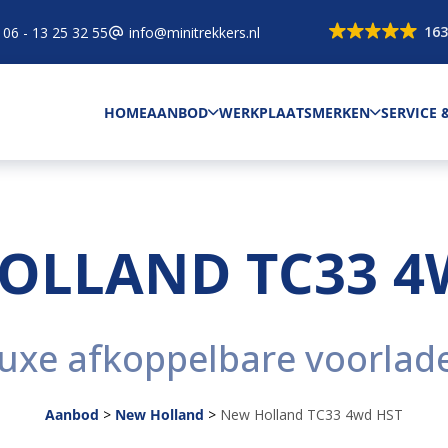
163
06 - 13 25 32 55
info@minitrekkers.nl
HOME
AANBOD
WERKPLAATS
MERKEN
SERVICE
OLLAND TC33 4
uxe afkoppelbare voorlad
Aanbod
>
New Holland
>
New Holland TC33 4wd HST