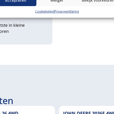
Accepteren
Weiger
Bekijk voorkeure
rse
Cookiebeleid
Privacyverklaring
ouwwerktuigen
tste in kleine
toren
ten
S 26 4WD
JOHN DEERE 3036E 4W