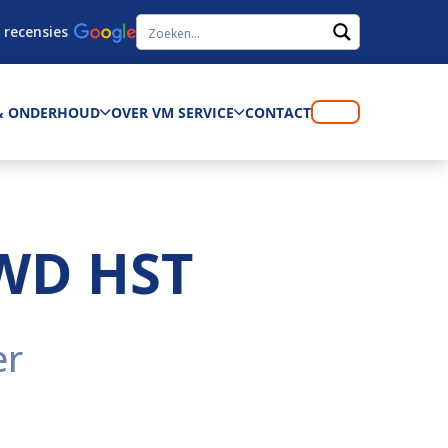
 recensies
 & ONDERHOUD
OVER VM SERVICE
CONTACT
WD HST
er