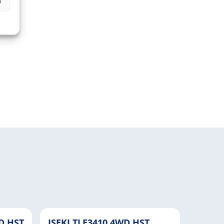
n
D HST
ISEKI TLE3410 4WD HST