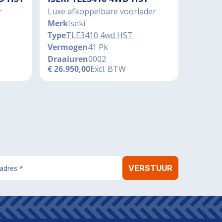
r
Luxe afkoppelbare voorlader
Merk
Iseki
Type
TLE3410 4wd HST
Vermogen
41 Pk
Draaiuren
0002
€
26.950,00
Excl. BTW