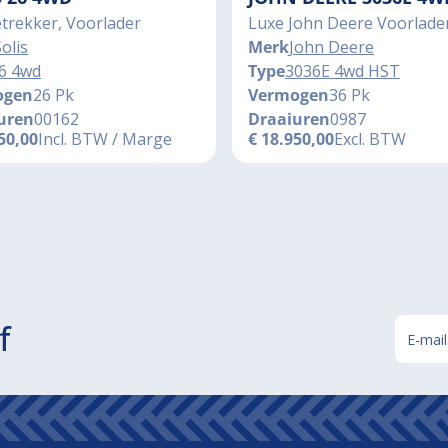
trekker, Voorlader
Luxe John Deere Voorlade
olis
Merk
John Deere
6 4wd
Type
3036E 4wd HST
ogen
26 Pk
Vermogen
36 Pk
uren
00162
Draaiuren
0987
50,00
Incl. BTW / Marge
€
18.950,00
Excl. BTW
f