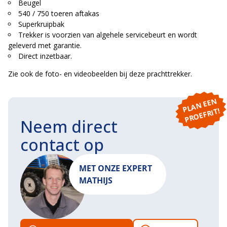
Beugel
540 / 750 toeren aftakas
Superkruipbak
Trekker is voorzien van algehele servicebeurt en wordt
geleverd met garantie.
Direct inzetbaar.
Zie ook de foto- en videobeelden bij deze prachttrekker.
P
L
A
N
E
E
N
P
R
O
E
F
RI
T!
Neem direct
contact op
MET ONZE EXPERT
MATHIJS