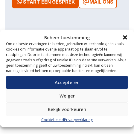
START EEN GESPREK
MAIL ONS
Waarom VM Service
Beheer toestemming
Om de beste ervaringen te bieden, gebruiken wij technologieën zoals
Uitgebreide showroom
cookies om informatie over je apparaat op te slaan en/of te
raadplegen. Door in te stemmen met deze technologieën kunnen wij
Eigen transportservice
gegevens zoals surfgedrag of unieke ID's op deze site verwerken. Als je
geen toestemming geeft of uw toestemming intrekt, kan dit een
nadelige invloed hebben op bepaalde functies en mogelijkheden.
Gespecialiseerde werkplaats
Accepteren
Diverse aanbouwwerktuigen
Grote voorraad minitrekkers
Weiger
Grootste in kleine tractoren
Bekijk voorkeuren
Cookiebeleid
Privacyverklaring