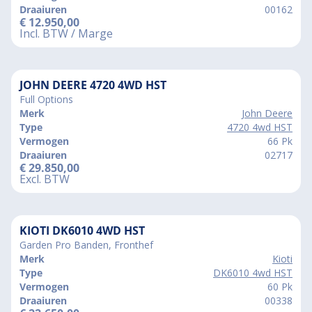
Draaiuren
00162
€
12.950,00
Incl. BTW / Marge
JOHN DEERE 4720 4WD HST
Full Options
Merk
John Deere
Type
4720 4wd HST
Vermogen
66 Pk
Draaiuren
02717
€
29.850,00
Excl. BTW
KIOTI DK6010 4WD HST
Garden Pro Banden, Fronthef
Merk
Kioti
Type
DK6010 4wd HST
Vermogen
60 Pk
Draaiuren
00338