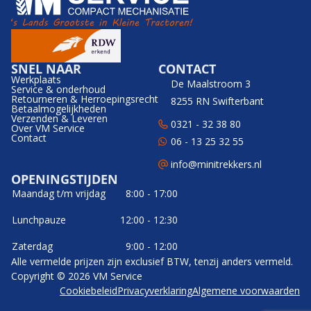
SNEL NAAR
CONTACT
Werkplaats
De Maalstroom 3
Service & onderhoud
Retourneren & Herroepingsrecht
8255 RN Swifterbant
Betaalmogelijkheden
Verzenden & Leveren
0321 - 32 38 80
Over VM Service
Contact
06 - 13 25 32 55
info@minitrekkers.nl
OPENINGSTIJDEN
Maandag t/m vrijdag
8:00 - 17:00
Lunchpauze
12:00 - 12:30
Zaterdag
9:00 - 12:00
Alle vermelde prijzen zijn exclusief BTW, tenzij anders vermeld.
Copyright © 2026 VM Service
Cookiebeleid
Privacyverklaring
Algemene voorwaarden