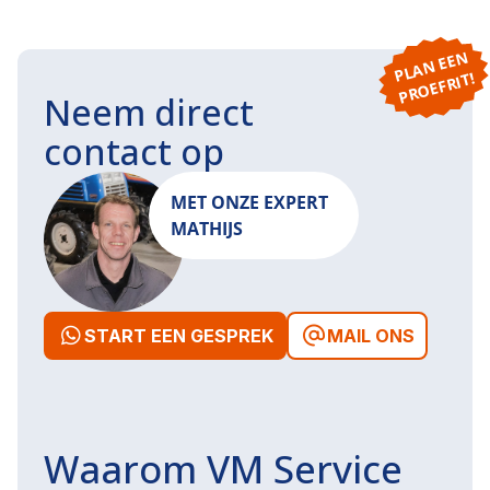
P
L
A
N
E
E
N
P
R
O
E
F
RI
T!
Neem direct
contact op
MET ONZE EXPERT
MATHIJS
START EEN GESPREK
MAIL ONS
Waarom VM Service