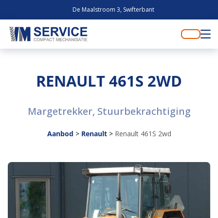
De Maalstroom 3, Swifterbant
RENAULT 461S 2WD
Margetrekker, Stuurbekrachtiging
Aanbod
>
Renault
>
Renault 461S 2wd