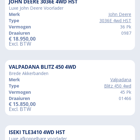
JOHN DEERE 3036E 4WD HST
Luxe John Deere Voorlader
Merk
John Deere
Type
3036E 4wd HST
Vermogen
36 Pk
Draaiuren
0987
€
18.950,00
Excl. BTW
VALPADANA BLITZ 450 4WD
Brede Akkerbanden
Merk
Valpadana
Type
Blitz 450 4wd
Vermogen
45 Pk
Draaiuren
01466
€
15.850,00
Excl. BTW
ISEKI TLE3410 4WD HST
Luxe afkoppelbare voorlader