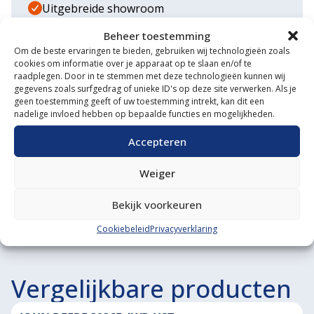
Uitgebreide showroom
Beheer toestemming
Eigen transportservice
Om de beste ervaringen te bieden, gebruiken wij technologieën zoals
Gespecialiseerde werkplaats
cookies om informatie over je apparaat op te slaan en/of te
raadplegen. Door in te stemmen met deze technologieën kunnen wij
gegevens zoals surfgedrag of unieke ID's op deze site verwerken. Als je
Diverse aanbouwwerktuigen
geen toestemming geeft of uw toestemming intrekt, kan dit een
nadelige invloed hebben op bepaalde functies en mogelijkheden.
Grote voorraad minitrekkers
Accepteren
Grootste in kleine tractoren
Weiger
Bekijk voorkeuren
Cookiebeleid
Privacyverklaring
Vergelijkbare producten