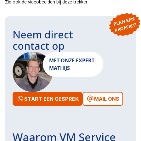
Zie ook de videobeelden bij deze trekker.
P
L
A
N
E
E
N
P
R
O
E
F
RI
T!
Neem direct
contact op
MET ONZE EXPERT
MATHIJS
START EEN GESPREK
MAIL ONS
Waarom VM Service