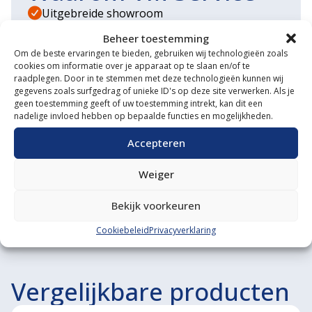
Uitgebreide showroom
Beheer toestemming
Eigen transportservice
Om de beste ervaringen te bieden, gebruiken wij technologieën zoals
cookies om informatie over je apparaat op te slaan en/of te
Gespecialiseerde werkplaats
raadplegen. Door in te stemmen met deze technologieën kunnen wij
gegevens zoals surfgedrag of unieke ID's op deze site verwerken. Als je
Diverse aanbouwwerktuigen
geen toestemming geeft of uw toestemming intrekt, kan dit een
nadelige invloed hebben op bepaalde functies en mogelijkheden.
Grote voorraad minitrekkers
Accepteren
Grootste in kleine tractoren
Weiger
Bekijk voorkeuren
Cookiebeleid
Privacyverklaring
Vergelijkbare producten