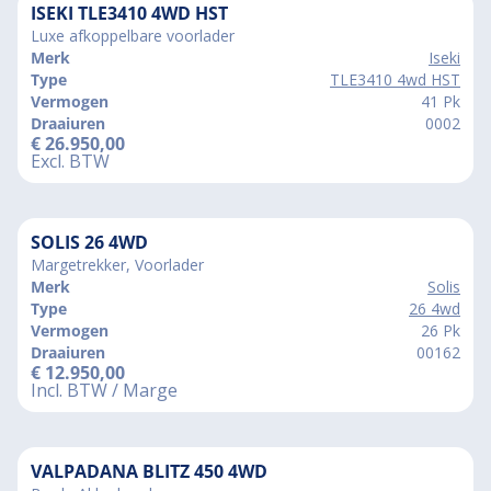
ISEKI TLE3410 4WD HST
Luxe afkoppelbare voorlader
Merk
Iseki
Type
TLE3410 4wd HST
Vermogen
41 Pk
Draaiuren
0002
€
26.950,00
Excl. BTW
SOLIS 26 4WD
Margetrekker, Voorlader
Merk
Solis
Type
26 4wd
Vermogen
26 Pk
Draaiuren
00162
€
12.950,00
Incl. BTW / Marge
VALPADANA BLITZ 450 4WD