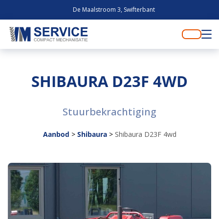
De Maalstroom 3, Swifterbant
SHIBAURA D23F 4WD
Stuurbekrachtiging
Aanbod
>
Shibaura
>
Shibaura D23F 4wd