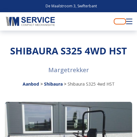
De Maalstroom 3, Swifterbant
SHIBAURA S325 4WD HST
Margetrekker
Aanbod
>
Shibaura
>
Shibaura S325 4wd HST