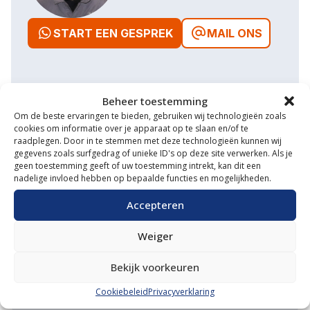
START EEN GESPREK
MAIL ONS
Beheer toestemming
Waarom VM Service
Om de beste ervaringen te bieden, gebruiken wij technologieën zoals
cookies om informatie over je apparaat op te slaan en/of te
Uitgebreide showroom
raadplegen. Door in te stemmen met deze technologieën kunnen wij
gegevens zoals surfgedrag of unieke ID's op deze site verwerken. Als je
Eigen transportservice
geen toestemming geeft of uw toestemming intrekt, kan dit een
nadelige invloed hebben op bepaalde functies en mogelijkheden.
Gespecialiseerde werkplaats
Accepteren
Diverse aanbouwwerktuigen
Weiger
Grote voorraad minitrekkers
Bekijk voorkeuren
Grootste in kleine tractoren
Cookiebeleid
Privacyverklaring