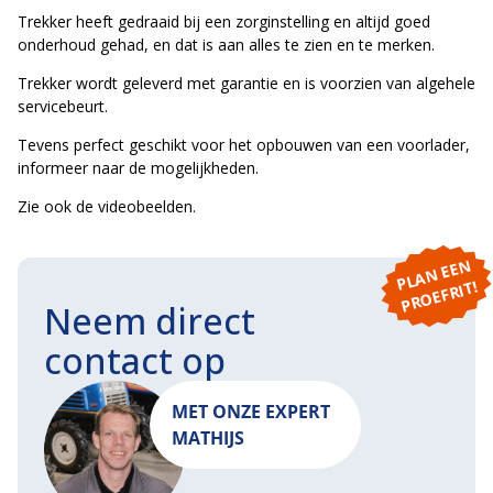
Trekker heeft gedraaid bij een zorginstelling en altijd goed
onderhoud gehad, en dat is aan alles te zien en te merken.
Trekker wordt geleverd met garantie en is voorzien van algehele
servicebeurt.
Tevens perfect geschikt voor het opbouwen van een voorlader,
informeer naar de mogelijkheden.
Zie ook de videobeelden.
P
L
A
N
E
E
N
P
R
O
E
F
RI
T!
Neem direct
contact op
MET ONZE EXPERT
MATHIJS