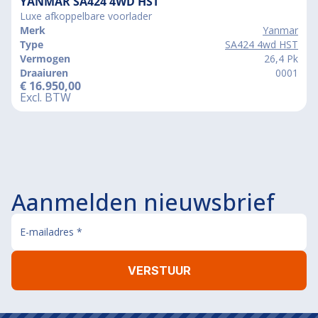
YANMAR SA424 4WD HST
Luxe afkoppelbare voorlader
Merk
Yanmar
Type
SA424 4wd HST
Vermogen
26,4 Pk
Draaiuren
0001
€
16.950,00
Excl. BTW
Aanmelden nieuwsbrief