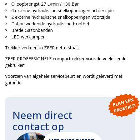
Olieopbrengst 27 L/min / 130 Bar
4 externe hydraulische snelkoppelingen achterzijde
2 externe hydraulische snelkoppelingen voorzijde
Dubbelwerkende hydraulische fronthef
Brede Gazonbanden
LED werklampen
Trekker verkeert in ZEER nette staat.
ZEER PROFFESIONELE compacttrekker voor de veeleisende
gebruiker.
Voorzien van algehele servicebeurt en wordt geleverd met
garantie.
P
L
A
N
E
E
N
P
R
O
E
F
RI
T!
Neem direct
contact op