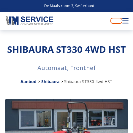
De Maalstroom 3, Swifterbant
SHIBAURA ST330 4WD HST
Automaat, Fronthef
Aanbod
>
Shibaura
>
Shibaura ST330 4wd HST