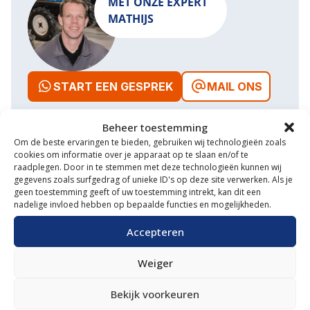
MET ONZE EXPERT
MATHIJS
START EEN GESPREK
MAIL ONS
Beheer toestemming
Om de beste ervaringen te bieden, gebruiken wij technologieën zoals
cookies om informatie over je apparaat op te slaan en/of te
Waarom VM Service
raadplegen. Door in te stemmen met deze technologieën kunnen wij
gegevens zoals surfgedrag of unieke ID's op deze site verwerken. Als je
Uitgebreide showroom
geen toestemming geeft of uw toestemming intrekt, kan dit een
nadelige invloed hebben op bepaalde functies en mogelijkheden.
Eigen transportservice
Accepteren
Gespecialiseerde werkplaats
Weiger
Diverse aanbouwwerktuigen
Bekijk voorkeuren
Grote voorraad minitrekkers