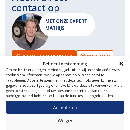
contact op
MET ONZE EXPERT
MATHIJS
START EEN GESPREK
MAIL ONS
Beheer toestemming
Om de beste ervaringen te bieden, gebruiken wij technologieën zoals
cookies om informatie over je apparaat op te slaan en/of te
raadplegen. Door in te stemmen met deze technologieën kunnen wij
gegevens zoals surfgedrag of unieke ID's op deze site verwerken. Als je
Waarom VM Service
geen toestemming geeft of uw toestemming intrekt, kan dit een
nadelige invloed hebben op bepaalde functies en mogelijkheden.
Uitgebreide showroom
Accepteren
Eigen transportservice
Weiger
Gespecialiseerde werkplaats