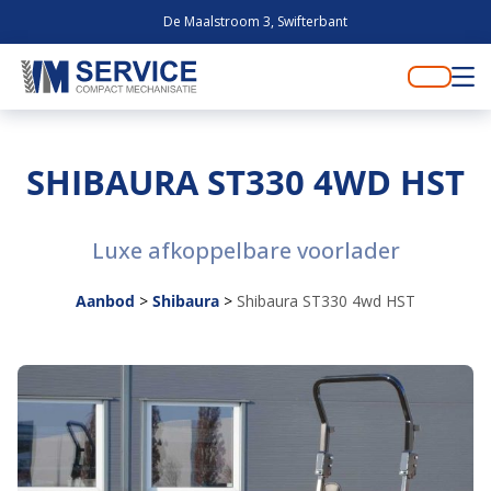
De Maalstroom 3, Swifterbant
SHIBAURA ST330 4WD HST
Luxe afkoppelbare voorlader
Aanbod
>
Shibaura
>
Shibaura ST330 4wd HST