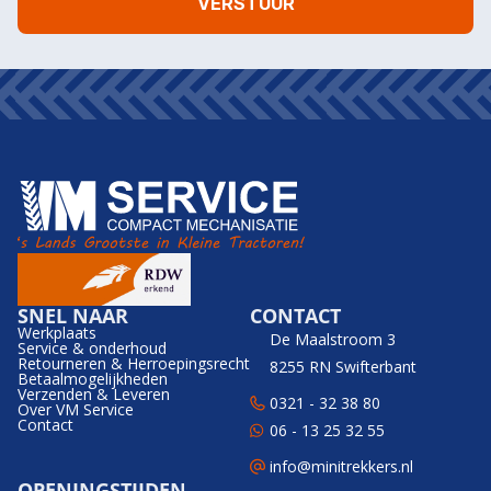
SNEL NAAR
CONTACT
Werkplaats
De Maalstroom 3
Service & onderhoud
Retourneren & Herroepingsrecht
8255 RN Swifterbant
Betaalmogelijkheden
Verzenden & Leveren
0321 - 32 38 80
Over VM Service
Contact
06 - 13 25 32 55
info@minitrekkers.nl
OPENINGSTIJDEN