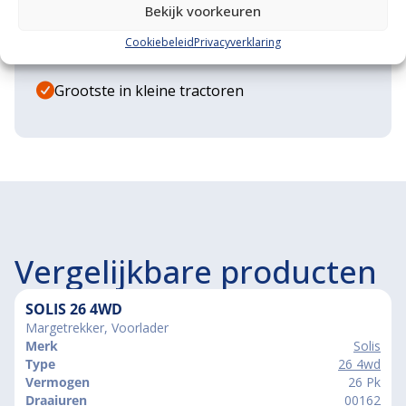
Bekijk voorkeuren
Diverse aanbouwwerktuigen
Cookiebeleid
Privacyverklaring
Grote voorraad minitrekkers
Grootste in kleine tractoren
Vergelijkbare producten
SOLIS 26 4WD
Margetrekker, Voorlader
Merk
Solis
Type
26 4wd
Vermogen
26 Pk
Draaiuren
00162