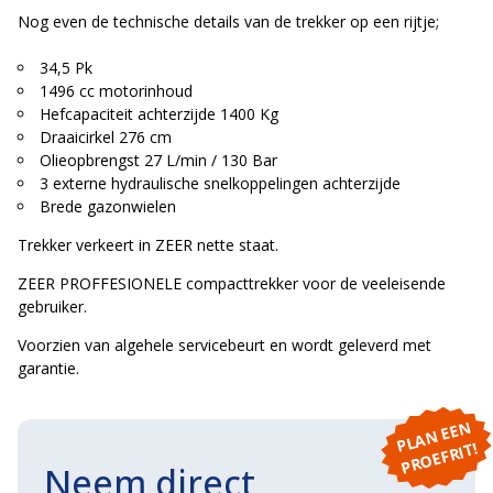
Nog even de technische details van de trekker op een rijtje;
34,5 Pk
1496 cc motorinhoud
Hefcapaciteit achterzijde 1400 Kg
Draaicirkel 276 cm
Olieopbrengst 27 L/min / 130 Bar
3 externe hydraulische snelkoppelingen achterzijde
Brede gazonwielen
Trekker verkeert in ZEER nette staat.
ZEER PROFFESIONELE compacttrekker voor de veeleisende
gebruiker.
Voorzien van algehele servicebeurt en wordt geleverd met
garantie.
P
L
A
N
E
E
N
P
R
O
E
F
RI
T!
Neem direct