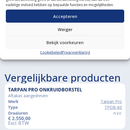
nadelige invloed hebben op bepaalde functies en mogelijkheden.
Grote voorraad minitrekkers
Accepteren
Grootste in kleine tractoren
Weiger
Bekijk voorkeuren
Cookiebeleid
Privacyverklaring
Vergelijkbare producten
TARPAN PRO ONKRUIDBORSTEL
Aftakas aangedreven
Merk
Tarpan Pro
Type
TPOB-60
Draaiuren
n.v.t.
€
2.550,00
Excl. BTW