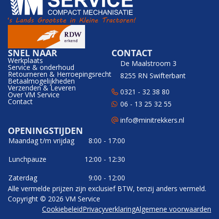
SNEL NAAR
CONTACT
Werkplaats
De Maalstroom 3
Service & onderhoud
Retourneren & Herroepingsrecht
8255 RN Swifterbant
Betaalmogelijkheden
Verzenden & Leveren
0321 - 32 38 80
Over VM Service
Contact
06 - 13 25 32 55
info@minitrekkers.nl
OPENINGSTIJDEN
Maandag t/m vrijdag
8:00 - 17:00
Lunchpauze
12:00 - 12:30
Zaterdag
9:00 - 12:00
Alle vermelde prijzen zijn exclusief BTW, tenzij anders vermeld.
Copyright © 2026 VM Service
Cookiebeleid
Privacyverklaring
Algemene voorwaarden