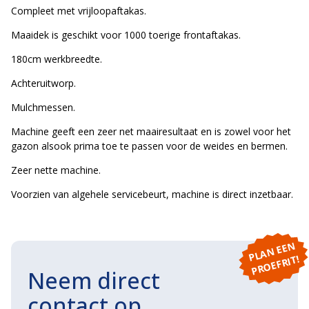
Compleet met vrijloopaftakas.
Maaidek is geschikt voor 1000 toerige frontaftakas.
180cm werkbreedte.
Achteruitworp.
Mulchmessen.
Machine geeft een zeer net maairesultaat en is zowel voor het
gazon alsook prima toe te passen voor de weides en bermen.
Zeer nette machine.
Voorzien van algehele servicebeurt, machine is direct inzetbaar.
P
L
A
N
E
E
N
P
R
O
E
F
RI
T!
Neem direct
contact op