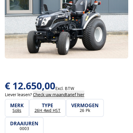
€
12.650,00
Excl. BTW
Liever leasen?
Check uw maandtarief hier
MERK
TYPE
VERMOGEN
Solis
26H 4wd HST
26 Pk
DRAAIUREN
0003