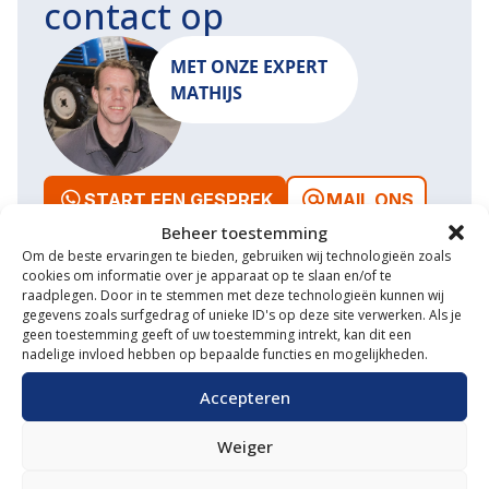
contact op
MET ONZE EXPERT
MATHIJS
START EEN GESPREK
MAIL ONS
Beheer toestemming
Om de beste ervaringen te bieden, gebruiken wij technologieën zoals
cookies om informatie over je apparaat op te slaan en/of te
raadplegen. Door in te stemmen met deze technologieën kunnen wij
gegevens zoals surfgedrag of unieke ID's op deze site verwerken. Als je
Waarom VM Service
geen toestemming geeft of uw toestemming intrekt, kan dit een
nadelige invloed hebben op bepaalde functies en mogelijkheden.
Uitgebreide showroom
Accepteren
Eigen transportservice
Weiger
Gespecialiseerde werkplaats