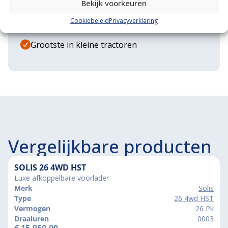
Bekijk voorkeuren
Diverse aanbouwwerktuigen
Cookiebeleid
Privacyverklaring
Grote voorraad minitrekkers
Grootste in kleine tractoren
Vergelijkbare producten
SOLIS 26 4WD HST
Luxe afkoppelbare voorlader
Merk
Solis
Type
26 4wd HST
Vermogen
26 Pk
Draaiuren
0003
€
15.950,00