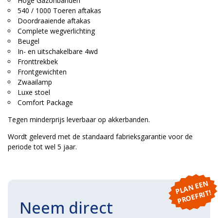
Hoge Gazonbanden
540 / 1000 Toeren aftakas
Doordraaiende aftakas
Complete wegverlichting
Beugel
In- en uitschakelbare 4wd
Fronttrekbek
Frontgewichten
Zwaailamp
Luxe stoel
Comfort Package
Tegen minderprijs leverbaar op akkerbanden.
Wordt geleverd met de standaard fabrieksgarantie voor de
periode tot wel 5 jaar.
P
L
A
N
E
E
N
P
R
O
E
F
RI
T!
Neem direct