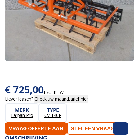
€
725,00
Excl. BTW
Liever leasen?
Check uw maandtarief hier
MERK
TYPE
Tarpan Pro
CV-140R
VRAAG OFFERTE AAN
STEL EEN VRAAG
OMSCHRIJVING