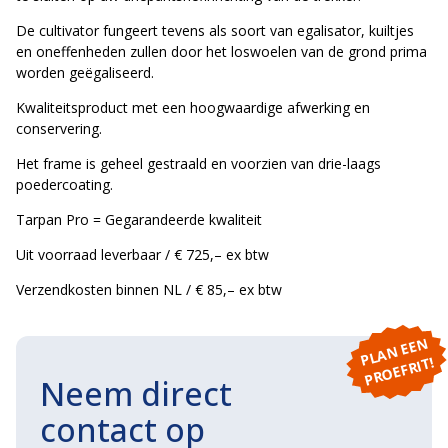
De cultivator fungeert tevens als soort van egalisator, kuiltjes
en oneffenheden zullen door het loswoelen van de grond prima
worden geëgaliseerd.
Kwaliteitsproduct met een hoogwaardige afwerking en
conservering.
Het frame is geheel gestraald en voorzien van drie-laags
poedercoating.
Tarpan Pro = Gegarandeerde kwaliteit
Uit voorraad leverbaar / € 725,– ex btw
Verzendkosten binnen NL / € 85,– ex btw
P
L
A
N
E
E
N
P
R
O
E
F
RI
T!
Neem direct
contact op