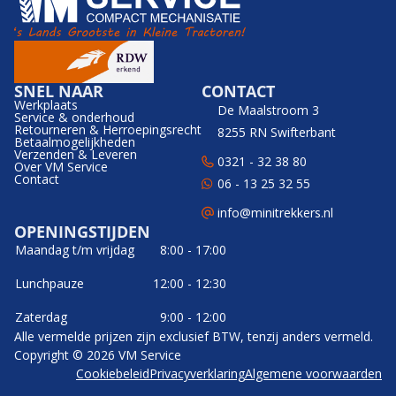
SNEL NAAR
CONTACT
Werkplaats
De Maalstroom 3
Service & onderhoud
Retourneren & Herroepingsrecht
8255 RN Swifterbant
Betaalmogelijkheden
Verzenden & Leveren
0321 - 32 38 80
Over VM Service
Contact
06 - 13 25 32 55
info@minitrekkers.nl
OPENINGSTIJDEN
Maandag t/m vrijdag
8:00 - 17:00
Lunchpauze
12:00 - 12:30
Zaterdag
9:00 - 12:00
Alle vermelde prijzen zijn exclusief BTW, tenzij anders vermeld.
Copyright © 2026 VM Service
Cookiebeleid
Privacyverklaring
Algemene voorwaarden