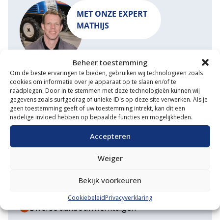
MET ONZE EXPERT
MATHIJS
Beheer toestemming
Om de beste ervaringen te bieden, gebruiken wij technologieën zoals
START EEN GESPREK
MAIL ONS
cookies om informatie over je apparaat op te slaan en/of te
raadplegen. Door in te stemmen met deze technologieën kunnen wij
gegevens zoals surfgedrag of unieke ID's op deze site verwerken. Als je
geen toestemming geeft of uw toestemming intrekt, kan dit een
nadelige invloed hebben op bepaalde functies en mogelijkheden.
Waarom VM Service
Accepteren
Uitgebreide showroom
Weiger
Eigen transportservice
Bekijk voorkeuren
Gespecialiseerde werkplaats
Cookiebeleid
Privacyverklaring
Diverse aanbouwwerktuigen