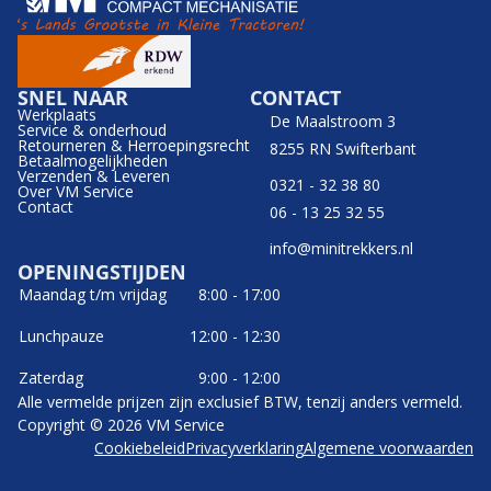
SNEL NAAR
CONTACT
Werkplaats
De Maalstroom 3
Service & onderhoud
Retourneren & Herroepingsrecht
8255 RN Swifterbant
Betaalmogelijkheden
Verzenden & Leveren
0321 - 32 38 80
Over VM Service
Contact
06 - 13 25 32 55
info@minitrekkers.nl
OPENINGSTIJDEN
Maandag t/m vrijdag
8:00 - 17:00
Lunchpauze
12:00 - 12:30
Zaterdag
9:00 - 12:00
Alle vermelde prijzen zijn exclusief BTW, tenzij anders vermeld.
Copyright © 2026 VM Service
Cookiebeleid
Privacyverklaring
Algemene voorwaarden