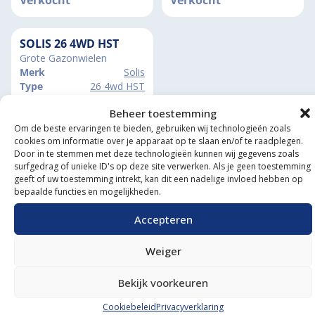
Verkocht
Verkocht
SOLIS 26 4WD HST
Grote Gazonwielen
Merk
Solis
Type
26 4wd HST
Vermogen
26 Pk
Beheer toestemming
Draaiuren
0006
Om de beste ervaringen te bieden, gebruiken wij technologieën zoals
Verkocht
cookies om informatie over je apparaat op te slaan en/of te raadplegen.
Door in te stemmen met deze technologieën kunnen wij gegevens zoals
surfgedrag of unieke ID's op deze site verwerken. Als je geen toestemming
geeft of uw toestemming intrekt, kan dit een nadelige invloed hebben op
bepaalde functies en mogelijkheden.
Accepteren
Onze showroom
Weiger
bezoeken?
Bekijk voorkeuren
De koffie staat klaar!
Cookiebeleid
Privacyverklaring