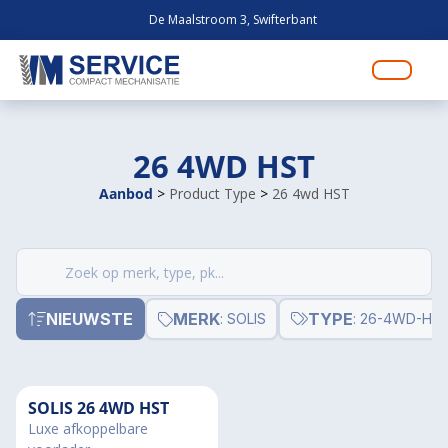
De Maalstroom 3, Swifterbant
26 4WD HST
Aanbod
>
Product Type
>
26 4wd HST
Zoek
producten
NIEUWSTE
MERK
TYPE
: SOLIS
: 26-4WD-HS
SOLIS 26 4WD HST
Luxe afkoppelbare