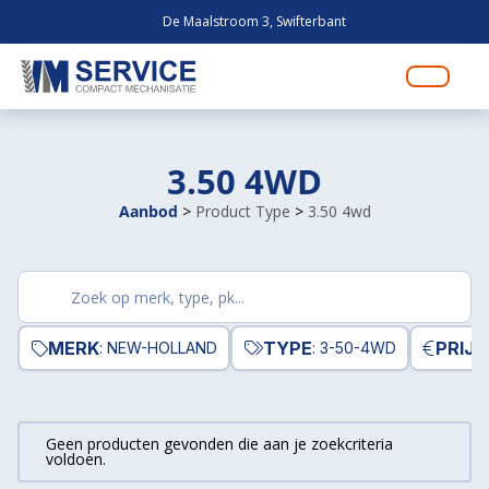
De Maalstroom 3, Swifterbant
3.50 4WD
Aanbod
>
Product Type
>
3.50 4wd
Zoek
producten
MERK
TYPE
PRIJS
: NEW-HOLLAND
: 3-50-4WD
Geen producten gevonden die aan je zoekcriteria
voldoen.