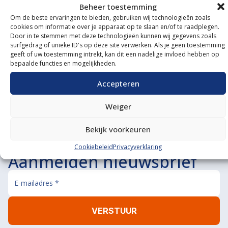
Beheer toestemming
Om de beste ervaringen te bieden, gebruiken wij technologieën zoals
cookies om informatie over je apparaat op te slaan en/of te raadplegen.
Onze showroom
Door in te stemmen met deze technologieën kunnen wij gegevens zoals
surfgedrag of unieke ID's op deze site verwerken. Als je geen toestemming
bezoeken?
geeft of uw toestemming intrekt, kan dit een nadelige invloed hebben op
bepaalde functies en mogelijkheden.
De koffie staat klaar!
Accepteren
BEL ONS
MAIL ONS
Weiger
Bekijk voorkeuren
Cookiebeleid
Privacyverklaring
Aanmelden nieuwsbrief