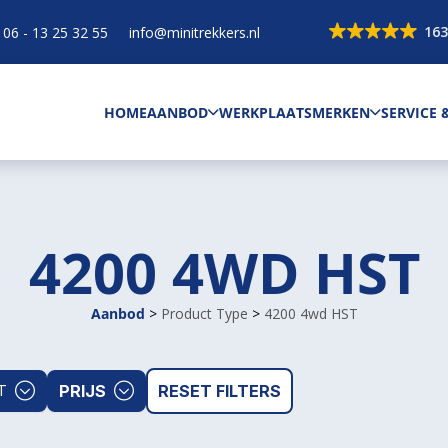
163
06 - 13 25 32 55
info@minitrekkers.nl
HOME
AANBOD
WERKPLAATS
MERKEN
SERVICE
4200 4WD HST
Aanbod
>
Product Type
>
4200 4wd HST
PRIJS
RESET FILTERS
T