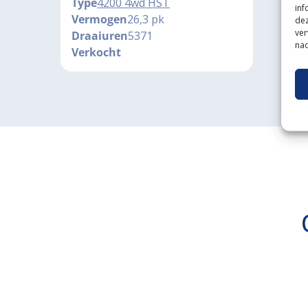
Type
4200 4wd HST
inf
Vermogen
26,3 pk
dez
ver
Draaiuren
5371
nad
Verkocht