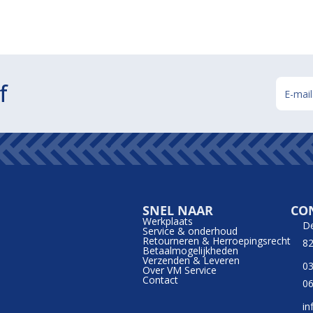
f
SNEL NAAR
CO
Werkplaats
D
Service & onderhoud
Retourneren & Herroepingsrecht
82
Betaalmogelijkheden
Verzenden & Leveren
03
Over VM Service
Contact
06
in