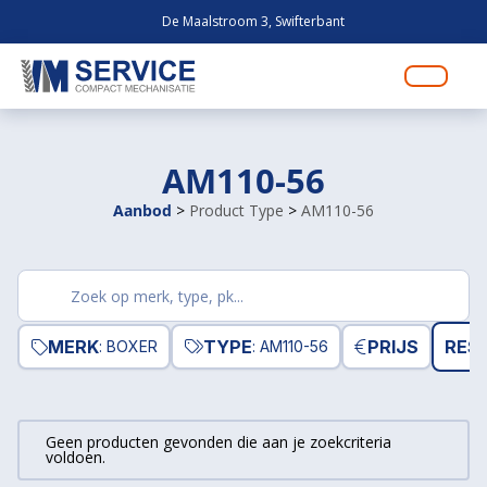
De Maalstroom 3, Swifterbant
AM110-56
Aanbod
>
Product Type
>
AM110-56
Zoek
producten
MERK
TYPE
PRIJS
RESE
: BOXER
: AM110-56
Geen producten gevonden die aan je zoekcriteria
voldoen.