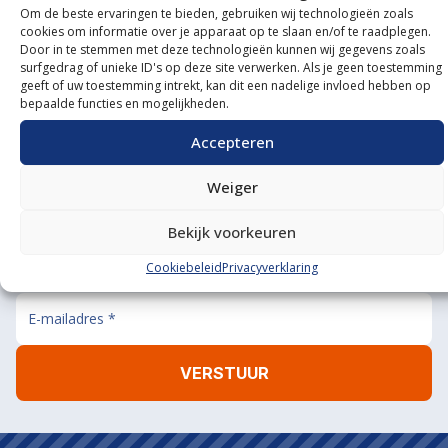
Om de beste ervaringen te bieden, gebruiken wij technologieën zoals
Onze showroom
cookies om informatie over je apparaat op te slaan en/of te raadplegen.
Door in te stemmen met deze technologieën kunnen wij gegevens zoals
bezoeken?
surfgedrag of unieke ID's op deze site verwerken. Als je geen toestemming
geeft of uw toestemming intrekt, kan dit een nadelige invloed hebben op
De koffie staat klaar!
bepaalde functies en mogelijkheden.
BEL ONS
MAIL ONS
Accepteren
Weiger
Bekijk voorkeuren
Aanmelden nieuwsbrief
Cookiebeleid
Privacyverklaring