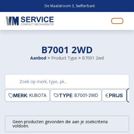
De Maalstroom 3, Swifterbant
B7001 2WD
Aanbod
>
Product Type
>
B7001 2wd
Zoek
producten
MERK
TYPE
PRIJS
R
: KUBOTA
: B7001-2WD
Geen producten gevonden die aan je zoekcriteria
voldoen.