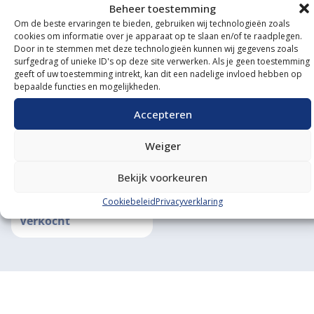
Beheer toestemming
KUBOTA B7001 2WD
KUBOTA B7001 2WD
Om de beste ervaringen te bieden, gebruiken wij technologieën zoals
Zeer wendbaar
Zeer wendbaar
cookies om informatie over je apparaat op te slaan en/of te raadplegen.
Merk
Kubota
Merk
Kubota
Door in te stemmen met deze technologieën kunnen wij gegevens zoals
Type
B7001 2wd
Type
B7001 2wd
surfgedrag of unieke ID's op deze site verwerken. Als je geen toestemming
geeft of uw toestemming intrekt, kan dit een nadelige invloed hebben op
Vermogen
17 Pk
Vermogen
17 Pk
bepaalde functies en mogelijkheden.
Draaiuren
n.v.t.
Draaiuren
n.v.t.
Verkocht
Verkocht
Accepteren
Weiger
KUBOTA B7001 2WD
Zeer wendbaar
Bekijk voorkeuren
Type
B7001 2wd
Vermogen
17 PK
Cookiebeleid
Privacyverklaring
Draaiuren
n.v.t.
Verkocht