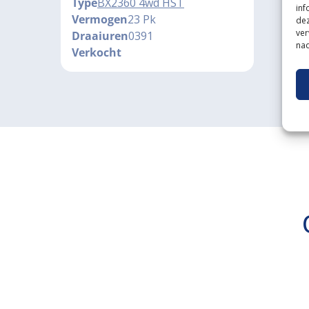
Type
BX2360 4wd HST
inf
Vermogen
23 Pk
dez
ver
Draaiuren
0391
nad
Verkocht