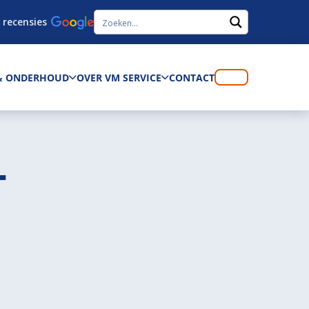
 recensies
 & ONDERHOUD
OVER VM SERVICE
CONTACT
T