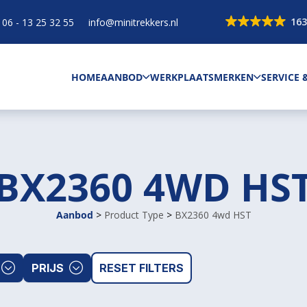
163
06 - 13 25 32 55
info@minitrekkers.nl
HOME
AANBOD
WERKPLAATS
MERKEN
SERVICE
BX2360 4WD HS
Aanbod
>
Product Type
>
BX2360 4wd HST
PRIJS
RESET FILTERS