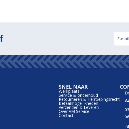
f
SNEL NAAR
CO
Werkplaats
D
Service & onderhoud
Retourneren & Herroepingsrecht
82
Betaalmogelijkheden
Verzenden & Leveren
03
Over VM Service
Contact
06
in