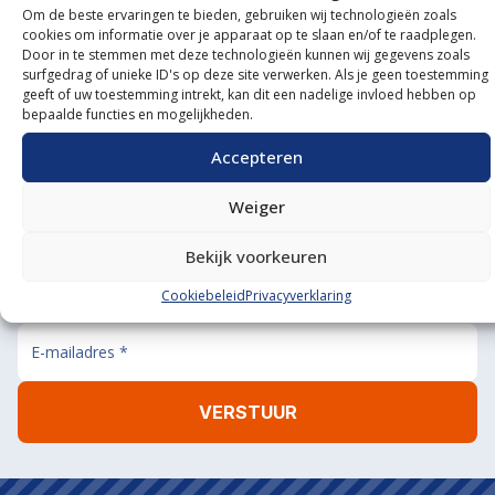
Om de beste ervaringen te bieden, gebruiken wij technologieën zoals
Onze showroom
cookies om informatie over je apparaat op te slaan en/of te raadplegen.
Door in te stemmen met deze technologieën kunnen wij gegevens zoals
bezoeken?
surfgedrag of unieke ID's op deze site verwerken. Als je geen toestemming
geeft of uw toestemming intrekt, kan dit een nadelige invloed hebben op
De koffie staat klaar!
bepaalde functies en mogelijkheden.
BEL ONS
MAIL ONS
Accepteren
Weiger
Bekijk voorkeuren
Aanmelden nieuwsbrief
Cookiebeleid
Privacyverklaring