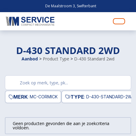
De Maalstroom 3, Swifterbant
D-430 STANDARD 2WD
Aanbod
>
Product Type
>
D-430 Standard 2wd
Zoek
producten
MERK
TYPE
: MC-CORMICK
: D-430-STANDARD-2WD
Geen producten gevonden die aan je zoekcriteria
voldoen.