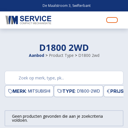
De Maalstroom 3, Swifterbant
D1800 2WD
Aanbod
>
Product Type
>
D1800 2wd
Zoek
producten
MERK
TYPE
PRIJS
: MITSUBISHI
: D1800-2WD
Geen producten gevonden die aan je zoekcriteria
voldoen.