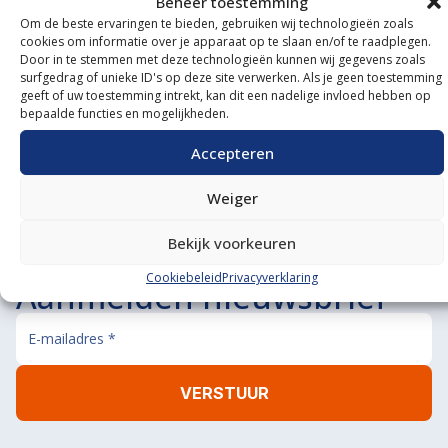
Beheer toestemming
Om de beste ervaringen te bieden, gebruiken wij technologieën zoals
Onze showroom
cookies om informatie over je apparaat op te slaan en/of te raadplegen.
Door in te stemmen met deze technologieën kunnen wij gegevens zoals
bezoeken?
surfgedrag of unieke ID's op deze site verwerken. Als je geen toestemming
geeft of uw toestemming intrekt, kan dit een nadelige invloed hebben op
bepaalde functies en mogelijkheden.
De koffie staat klaar!
BEL ONS
MAIL ONS
Accepteren
Weiger
Bekijk voorkeuren
Cookiebeleid
Privacyverklaring
Aanmelden nieuwsbrief