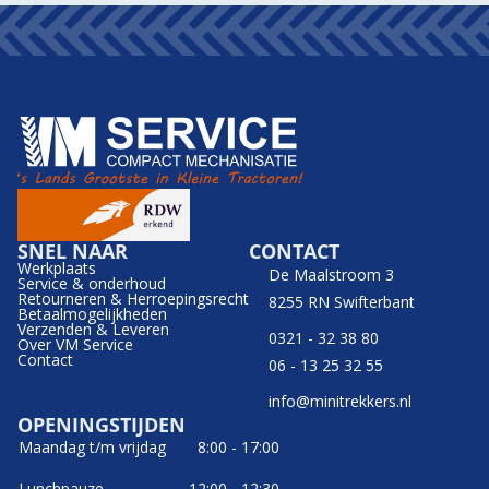
SNEL NAAR
CONTACT
Werkplaats
De Maalstroom 3
Service & onderhoud
Retourneren & Herroepingsrecht
8255 RN Swifterbant
Betaalmogelijkheden
Verzenden & Leveren
0321 - 32 38 80
Over VM Service
Contact
06 - 13 25 32 55
info@minitrekkers.nl
OPENINGSTIJDEN
Maandag t/m vrijdag
8:00 - 17:00
Lunchpauze
12:00 - 12:30