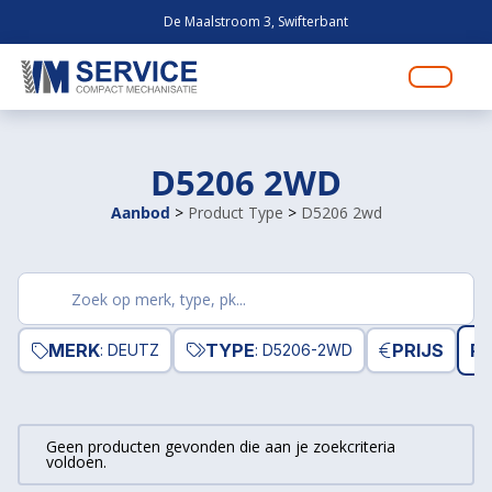
De Maalstroom 3, Swifterbant
D5206 2WD
Aanbod
>
Product Type
>
D5206 2wd
Zoek
producten
MERK
TYPE
PRIJS
RE
: DEUTZ
: D5206-2WD
Geen producten gevonden die aan je zoekcriteria
voldoen.