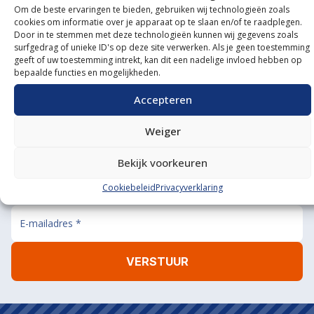
Om de beste ervaringen te bieden, gebruiken wij technologieën zoals
Onze showroom
cookies om informatie over je apparaat op te slaan en/of te raadplegen.
Door in te stemmen met deze technologieën kunnen wij gegevens zoals
bezoeken?
surfgedrag of unieke ID's op deze site verwerken. Als je geen toestemming
geeft of uw toestemming intrekt, kan dit een nadelige invloed hebben op
De koffie staat klaar!
bepaalde functies en mogelijkheden.
BEL ONS
MAIL ONS
Accepteren
Weiger
Bekijk voorkeuren
Aanmelden nieuwsbrief
Cookiebeleid
Privacyverklaring