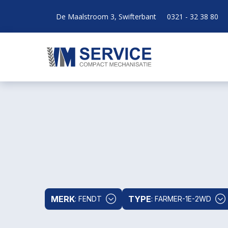
De Maalstroom 3, Swifterbant
0321 - 32 38 80
MERK
TYPE
: FENDT
: FARMER-1E-2WD