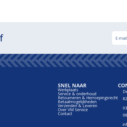
f
SNEL NAAR
CO
Werkplaats
D
Service & onderhoud
Retourneren & Herroepingsrecht
82
Betaalmogelijkheden
Verzenden & Leveren
03
Over VM Service
Contact
06
in