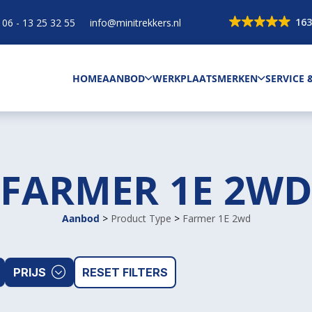
163
06 - 13 25 32 55
info@minitrekkers.nl
HOME
AANBOD
WERKPLAATS
MERKEN
SERVICE
FARMER 1E 2WD
Aanbod
>
Product Type
>
Farmer 1E 2wd
PRIJS
RESET FILTERS