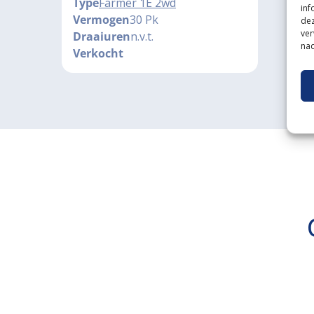
Type
Farmer 1E 2wd
inf
Vermogen
30 Pk
dez
ver
Draaiuren
n.v.t.
nad
Verkocht