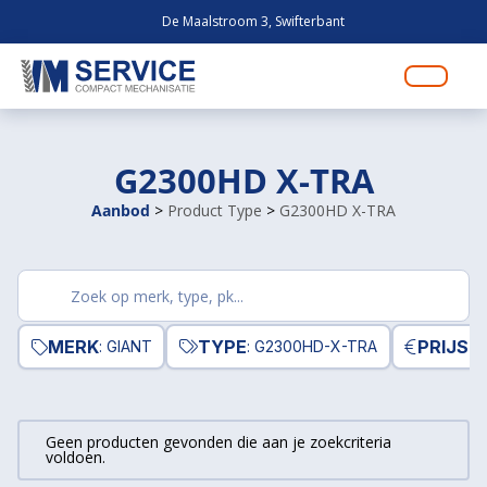
De Maalstroom 3, Swifterbant
G2300HD X-TRA
Aanbod
>
Product Type
>
G2300HD X-TRA
Zoek
producten
MERK
TYPE
PRIJS
: GIANT
: G2300HD-X-TRA
Geen producten gevonden die aan je zoekcriteria
voldoen.