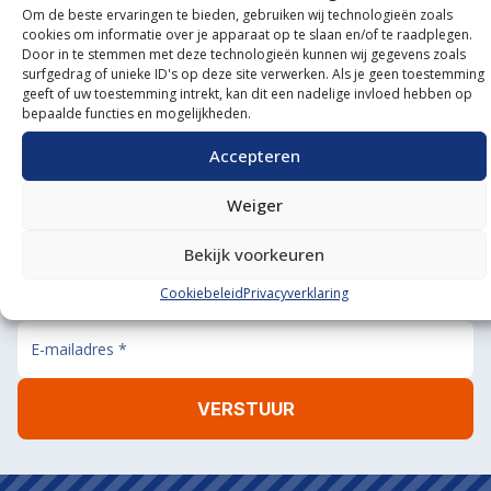
Om de beste ervaringen te bieden, gebruiken wij technologieën zoals
Onze showroom
cookies om informatie over je apparaat op te slaan en/of te raadplegen.
Door in te stemmen met deze technologieën kunnen wij gegevens zoals
bezoeken?
surfgedrag of unieke ID's op deze site verwerken. Als je geen toestemming
geeft of uw toestemming intrekt, kan dit een nadelige invloed hebben op
De koffie staat klaar!
bepaalde functies en mogelijkheden.
BEL ONS
MAIL ONS
Accepteren
Weiger
Bekijk voorkeuren
Aanmelden nieuwsbrief
Cookiebeleid
Privacyverklaring