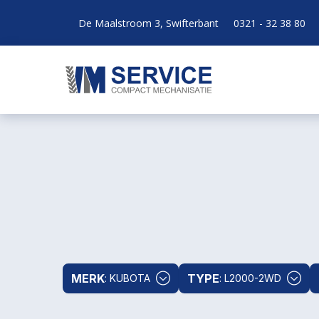
De Maalstroom 3, Swifterbant
0321 - 32 38 80
MERK
TYPE
: KUBOTA
: L2000-2WD