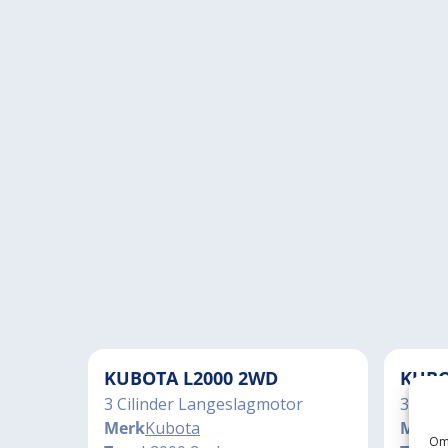
KUBOTA L2000 2WD
KUBO
3 Cilinder Langeslagmotor
3 Cili
Merk
Kubota
Merk
Om 