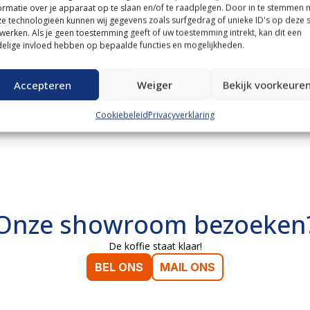
2000 2wd
Type
L2000 2wd
ormatie over je apparaat op te slaan en/of te raadplegen. Door in te stemmen 
ogen
24 Pk
Vermogen
24 Pk
e technologieën kunnen wij gegevens zoals surfgedrag of unieke ID's op deze s
werken. Als je geen toestemming geeft of uw toestemming intrekt, kan dit een
uren
0939
Draaiuren
0948
elige invloed hebben op bepaalde functies en mogelijkheden.
cht
Verkocht
Accepteren
Weiger
Bekijk voorkeure
Cookiebeleid
Privacyverklaring
Onze showroom bezoeken
De koffie staat klaar!
BEL ONS
MAIL ONS