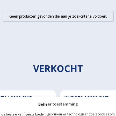
Geen producten gevonden die aan je zoekcriteria voldoen.
VERKOCHT
TA L2000 2WD
KUBOTA L2000 2WD
Beheer toestemming
nder Langeslagmotor
3 Cilinder Langeslagmotor
Kubota
Merk
Kubota
de beste ervaringen te bieden, gebruiken wij technologieën zoals cookies om