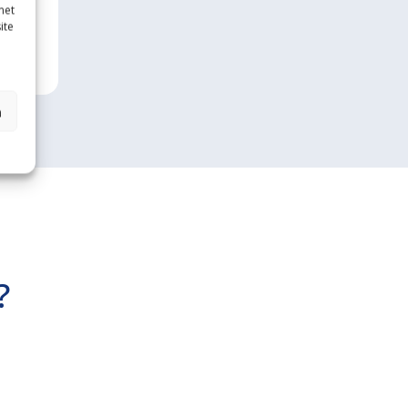
met
ite
n
?