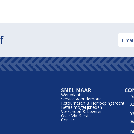
f
SNEL NAAR
CO
Werkplaats
D
Service & onderhoud
Retourneren & Herroepingsrecht
82
Betaalmogelijkheden
Verzenden & Leveren
03
Over VM Service
Contact
06
in