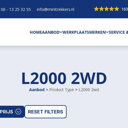
163
06 - 13 25 32 55
info@minitrekkers.nl
HOME
AANBOD
WERKPLAATS
MERKEN
SERVICE
L2000 2WD
Aanbod
>
Product Type
>
L2000 2wd
PRIJS
RESET FILTERS