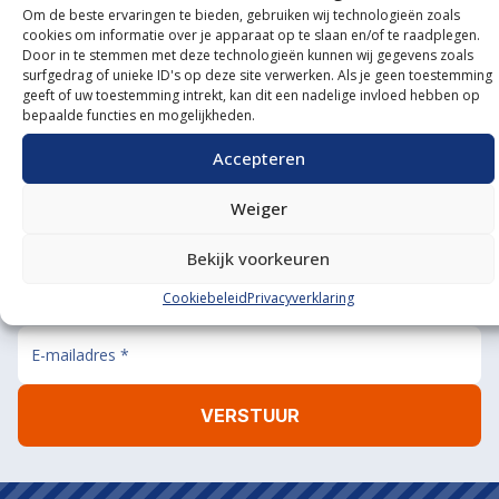
Om de beste ervaringen te bieden, gebruiken wij technologieën zoals
Onze showroom
cookies om informatie over je apparaat op te slaan en/of te raadplegen.
Door in te stemmen met deze technologieën kunnen wij gegevens zoals
bezoeken?
surfgedrag of unieke ID's op deze site verwerken. Als je geen toestemming
geeft of uw toestemming intrekt, kan dit een nadelige invloed hebben op
De koffie staat klaar!
bepaalde functies en mogelijkheden.
BEL ONS
MAIL ONS
Accepteren
Weiger
Bekijk voorkeuren
Aanmelden nieuwsbrief
Cookiebeleid
Privacyverklaring