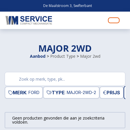
De Maalstroom 3, Swifterbant
MAJOR 2WD
Aanbod
>
Product Type
>
Major 2wd
Zoek
producten
MERK
TYPE
PRIJS
R
: FORD
: MAJOR-2WD-2
Geen producten gevonden die aan je zoekcriteria
voldoen.