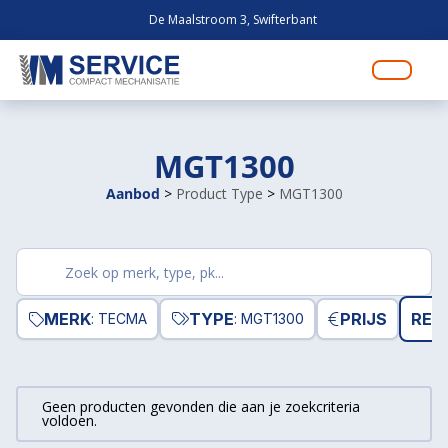
De Maalstroom 3, Swifterbant
MGT1300
Aanbod
>
Product Type
>
MGT1300
Zoek
producten
MERK
TYPE
PRIJS
RES
: TECMA
: MGT1300
Geen producten gevonden die aan je zoekcriteria
voldoen.