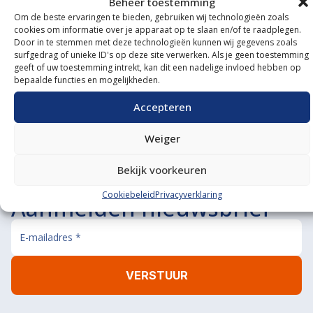
Beheer toestemming
Om de beste ervaringen te bieden, gebruiken wij technologieën zoals
Onze showroom
cookies om informatie over je apparaat op te slaan en/of te raadplegen.
Door in te stemmen met deze technologieën kunnen wij gegevens zoals
bezoeken?
surfgedrag of unieke ID's op deze site verwerken. Als je geen toestemming
geeft of uw toestemming intrekt, kan dit een nadelige invloed hebben op
bepaalde functies en mogelijkheden.
De koffie staat klaar!
BEL ONS
MAIL ONS
Accepteren
Weiger
Bekijk voorkeuren
Cookiebeleid
Privacyverklaring
Aanmelden nieuwsbrief