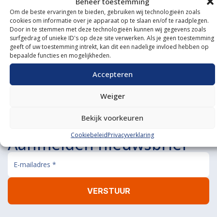
Beheer toestemming
Om de beste ervaringen te bieden, gebruiken wij technologieën zoals
Onze showroom
cookies om informatie over je apparaat op te slaan en/of te raadplegen.
Door in te stemmen met deze technologieën kunnen wij gegevens zoals
bezoeken?
surfgedrag of unieke ID's op deze site verwerken. Als je geen toestemming
geeft of uw toestemming intrekt, kan dit een nadelige invloed hebben op
bepaalde functies en mogelijkheden.
De koffie staat klaar!
BEL ONS
MAIL ONS
Accepteren
Weiger
Bekijk voorkeuren
Cookiebeleid
Privacyverklaring
Aanmelden nieuwsbrief