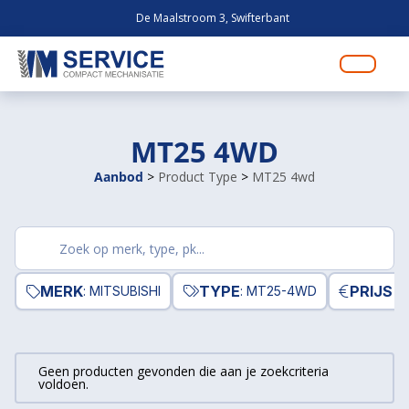
De Maalstroom 3, Swifterbant
MT25 4WD
Aanbod
>
Product Type
>
MT25 4wd
Zoek
producten
MERK
TYPE
PRIJS
: MITSUBISHI
: MT25-4WD
Geen producten gevonden die aan je zoekcriteria
voldoen.