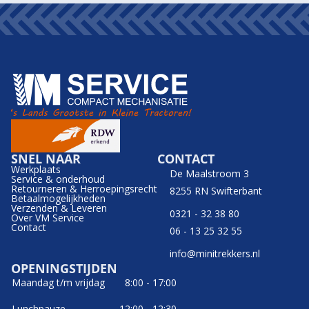
SNEL NAAR
CONTACT
Werkplaats
De Maalstroom 3
Service & onderhoud
Retourneren & Herroepingsrecht
8255 RN Swifterbant
Betaalmogelijkheden
Verzenden & Leveren
0321 - 32 38 80
Over VM Service
Contact
06 - 13 25 32 55
info@minitrekkers.nl
OPENINGSTIJDEN
Maandag t/m vrijdag
8:00 - 17:00
Lunchpauze
12:00 - 12:30