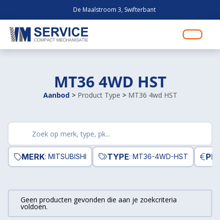
De Maalstroom 3, Swifterbant
MT36 4WD HST
Aanbod
>
Product Type
>
MT36 4wd HST
Zoek
producten
MERK
TYPE
PRI
: MITSUBISHI
: MT36-4WD-HST
Geen producten gevonden die aan je zoekcriteria
voldoen.