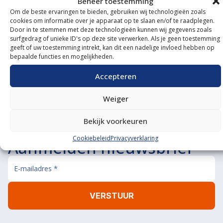
Beheer toestemming
Om de beste ervaringen te bieden, gebruiken wij technologieën zoals
Onze showroom
cookies om informatie over je apparaat op te slaan en/of te raadplegen.
Door in te stemmen met deze technologieën kunnen wij gegevens zoals
bezoeken?
surfgedrag of unieke ID's op deze site verwerken. Als je geen toestemming
geeft of uw toestemming intrekt, kan dit een nadelige invloed hebben op
bepaalde functies en mogelijkheden.
De koffie staat klaar!
BEL ONS
MAIL ONS
Accepteren
Weiger
Bekijk voorkeuren
Cookiebeleid
Privacyverklaring
Aanmelden nieuwsbrief