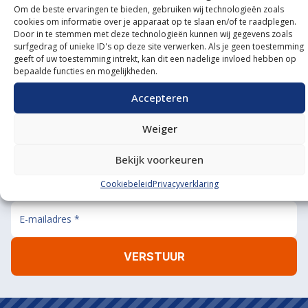
Om de beste ervaringen te bieden, gebruiken wij technologieën zoals
Onze showroom
cookies om informatie over je apparaat op te slaan en/of te raadplegen.
Door in te stemmen met deze technologieën kunnen wij gegevens zoals
bezoeken?
surfgedrag of unieke ID's op deze site verwerken. Als je geen toestemming
geeft of uw toestemming intrekt, kan dit een nadelige invloed hebben op
De koffie staat klaar!
bepaalde functies en mogelijkheden.
BEL ONS
MAIL ONS
Accepteren
Weiger
Bekijk voorkeuren
Aanmelden nieuwsbrief
Cookiebeleid
Privacyverklaring