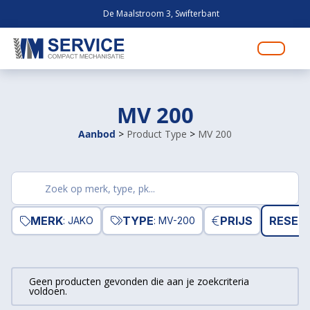
De Maalstroom 3, Swifterbant
MV 200
Aanbod
>
Product Type
>
MV 200
Zoek
producten
MERK
TYPE
PRIJS
RESET 
: JAKO
: MV-200
Geen producten gevonden die aan je zoekcriteria
voldoen.