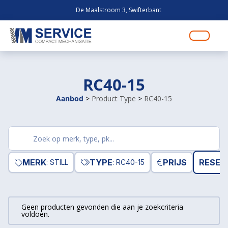
De Maalstroom 3, Swifterbant
RC40-15
Aanbod
>
Product Type
>
RC40-15
Zoek
producten
MERK
TYPE
PRIJS
RESET 
: STILL
: RC40-15
Geen producten gevonden die aan je zoekcriteria
voldoen.