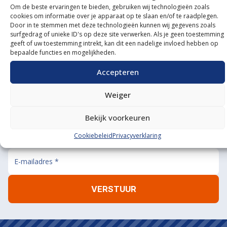
Om de beste ervaringen te bieden, gebruiken wij technologieën zoals
Onze showroom
cookies om informatie over je apparaat op te slaan en/of te raadplegen.
Door in te stemmen met deze technologieën kunnen wij gegevens zoals
bezoeken?
surfgedrag of unieke ID's op deze site verwerken. Als je geen toestemming
geeft of uw toestemming intrekt, kan dit een nadelige invloed hebben op
De koffie staat klaar!
bepaalde functies en mogelijkheden.
BEL ONS
MAIL ONS
Accepteren
Weiger
Bekijk voorkeuren
Aanmelden nieuwsbrief
Cookiebeleid
Privacyverklaring