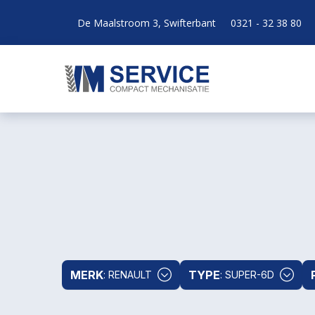
De Maalstroom 3, Swifterbant
0321 - 32 38 80
MERK
TYPE
: RENAULT
: SUPER-6D