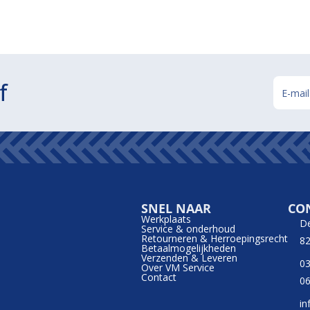
f
SNEL NAAR
CO
Werkplaats
D
Service & onderhoud
Retourneren & Herroepingsrecht
82
Betaalmogelijkheden
Verzenden & Leveren
03
Over VM Service
Contact
06
in