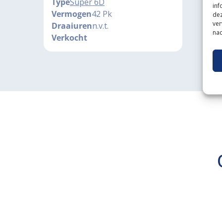
Type
Super 6D
inf
Vermogen
42 Pk
dez
ver
Draaiuren
n.v.t.
nad
Verkocht