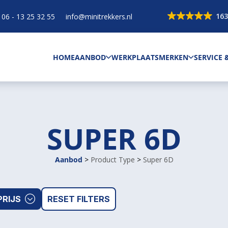
163
06 - 13 25 32 55
info@minitrekkers.nl
HOME
AANBOD
WERKPLAATS
MERKEN
SERVICE
SUPER 6D
Aanbod
>
Product Type
>
Super 6D
PRIJS
RESET FILTERS