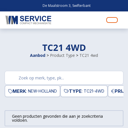
De Maalstroom 3, Swifterbant
TC21 4WD
Aanbod
>
Product Type
>
TC21 4wd
Zoek
producten
MERK
TYPE
PRIJS
: NEW-HOLLAND
: TC21-4WD
Geen producten gevonden die aan je zoekcriteria
voldoen.