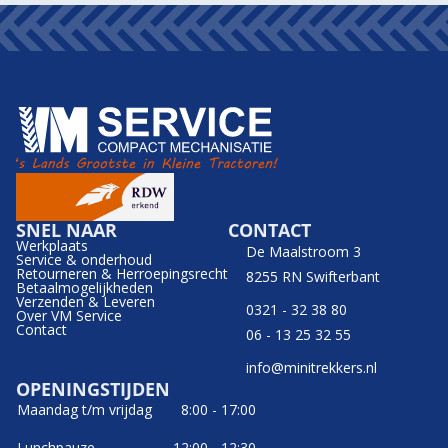
SNEL NAAR
CONTACT
Werkplaats
De Maalstroom 3
Service & onderhoud
Retourneren & Herroepingsrecht
8255 RN Swifterbant
Betaalmogelijkheden
Verzenden & Leveren
0321 - 32 38 80
Over VM Service
Contact
06 - 13 25 32 55
info@minitrekkers.nl
OPENINGSTIJDEN
Maandag t/m vrijdag
8:00 - 17:00
Lunchpauze
12:00 - 12:30