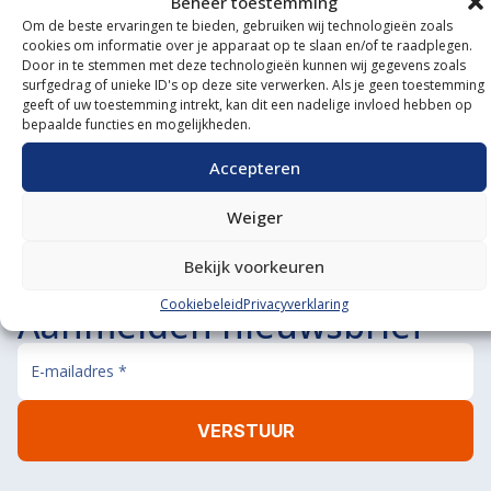
Beheer toestemming
Om de beste ervaringen te bieden, gebruiken wij technologieën zoals
Onze showroom
cookies om informatie over je apparaat op te slaan en/of te raadplegen.
Door in te stemmen met deze technologieën kunnen wij gegevens zoals
bezoeken?
surfgedrag of unieke ID's op deze site verwerken. Als je geen toestemming
geeft of uw toestemming intrekt, kan dit een nadelige invloed hebben op
bepaalde functies en mogelijkheden.
De koffie staat klaar!
BEL ONS
MAIL ONS
Accepteren
Weiger
Bekijk voorkeuren
Cookiebeleid
Privacyverklaring
Aanmelden nieuwsbrief