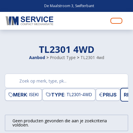
De Maalstroom 3, Swifterbant
TL2301 4WD
Aanbod
>
Product Type
>
TL2301 4wd
Zoek
producten
MERK
TYPE
PRIJS
RES
: ISEKI
: TL2301-4WD
Geen producten gevonden die aan je zoekcriteria
voldoen.