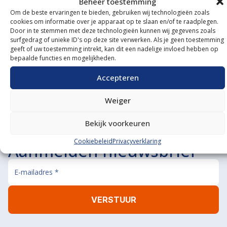
Beheer toestemming
Om de beste ervaringen te bieden, gebruiken wij technologieën zoals
Onze showroom
cookies om informatie over je apparaat op te slaan en/of te raadplegen.
Door in te stemmen met deze technologieën kunnen wij gegevens zoals
bezoeken?
surfgedrag of unieke ID's op deze site verwerken. Als je geen toestemming
geeft of uw toestemming intrekt, kan dit een nadelige invloed hebben op
bepaalde functies en mogelijkheden.
De koffie staat klaar!
BEL ONS
MAIL ONS
Accepteren
Weiger
Bekijk voorkeuren
Cookiebeleid
Privacyverklaring
Aanmelden nieuwsbrief