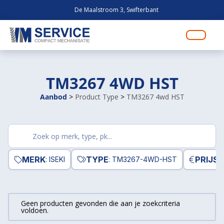
De Maalstroom 3, Swifterbant
TM3267 4WD HST
Aanbod
>
Product Type
>
TM3267 4wd HST
Zoek
producten
MERK
TYPE
PRIJS
: ISEKI
: TM3267-4WD-HST
Geen producten gevonden die aan je zoekcriteria
voldoen.