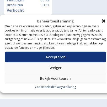
Vermogen
30 Pk
Draaiuren
0131
Verkocht
Beheer toestemming
Om de beste ervaringen te bieden, gebruiken wij technologieën zoals
cookies om informatie over je apparaat op te slaan en/of te raadplegen.
Door in te stemmen met deze technologieën kunnen wij gegevens zoals
surfgedrag of unieke ID's op deze site verwerken. Als je geen toestemming
geeft of uw toestemming intrekt, kan dit een nadelige invloed hebben op
bepaalde functies en mogelijkheden.
Onze showroom
Accepteren
bezoeken?
Weiger
De koffie staat klaar!
BEL ONS
MAIL ONS
Bekijk voorkeuren
Cookiebeleid
Privacyverklaring