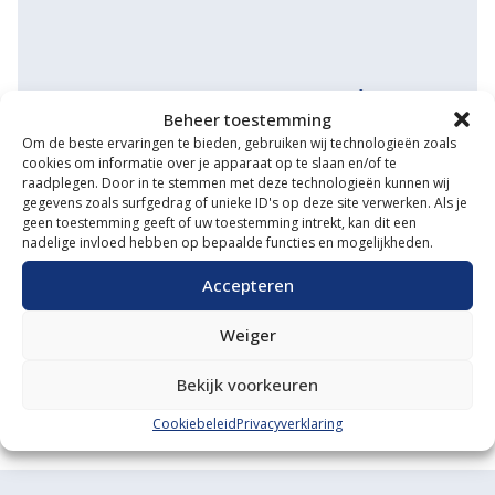
Waarom VM Service
Beheer toestemming
Uitgebreide showroom
Om de beste ervaringen te bieden, gebruiken wij technologieën zoals
cookies om informatie over je apparaat op te slaan en/of te
Eigen transportservice
raadplegen. Door in te stemmen met deze technologieën kunnen wij
gegevens zoals surfgedrag of unieke ID's op deze site verwerken. Als je
geen toestemming geeft of uw toestemming intrekt, kan dit een
Gespecialiseerde werkplaats
nadelige invloed hebben op bepaalde functies en mogelijkheden.
Diverse aanbouwwerktuigen
Accepteren
Grote voorraad minitrekkers
Weiger
Grootste in kleine tractoren
Bekijk voorkeuren
Cookiebeleid
Privacyverklaring