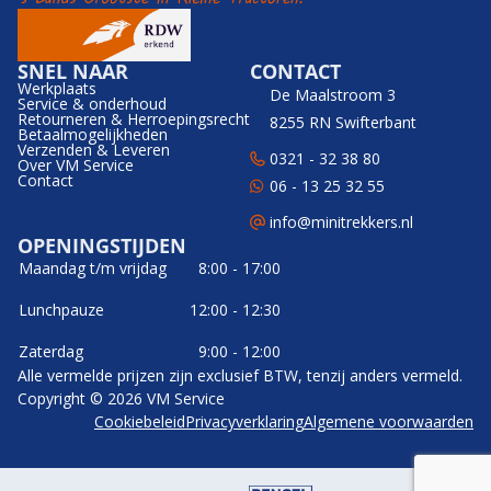
SNEL NAAR
CONTACT
Werkplaats
De Maalstroom 3
Service & onderhoud
Retourneren & Herroepingsrecht
8255 RN Swifterbant
Betaalmogelijkheden
Verzenden & Leveren
0321 - 32 38 80
Over VM Service
Contact
06 - 13 25 32 55
info@minitrekkers.nl
OPENINGSTIJDEN
Maandag t/m vrijdag
8:00 - 17:00
Lunchpauze
12:00 - 12:30
Zaterdag
9:00 - 12:00
Alle vermelde prijzen zijn exclusief BTW, tenzij anders vermeld.
Copyright © 2026 VM Service
Cookiebeleid
Privacyverklaring
Algemene voorwaarden