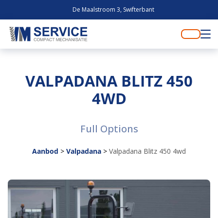
De Maalstroom 3, Swifterbant
VALPADANA BLITZ 450
4WD
Full Options
Aanbod
>
Valpadana
>
Valpadana Blitz 450 4wd