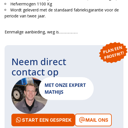
Hefvermogen 1100 Kg
Wordt geleverd met de standaard fabrieksgarantie voor de
periode van twee jaar.
Eenmalige aanbieding, weg is………………
P
L
A
N
E
E
N
P
R
O
E
F
RI
T!
Neem direct
contact op
MET ONZE EXPERT
MATHIJS
START EEN GESPREK
MAIL ONS