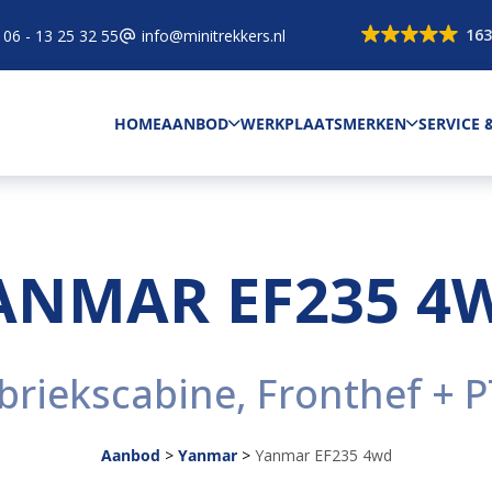
163
06 - 13 25 32 55
info@minitrekkers.nl
HOME
AANBOD
WERKPLAATS
MERKEN
SERVICE
ANMAR EF235 4
briekscabine, Fronthef + 
Aanbod
>
Yanmar
>
Yanmar EF235 4wd