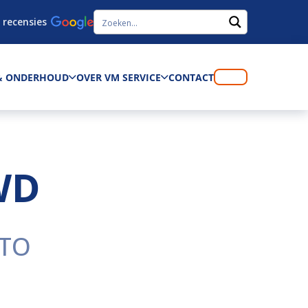
 recensies
 & ONDERHOUD
OVER VM SERVICE
CONTACT
WD
PTO