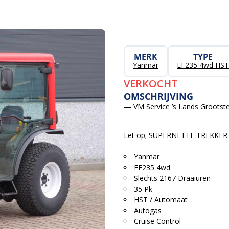
MERK
TYPE
Yanmar
EF235 4wd HST
VERKOCHT
OMSCHRIJVING
— VM Service ’s Lands Grootste
Let op; SUPERNETTE TREKKE
Yanmar
EF235 4wd
Slechts 2167 Draaiuren
35 Pk
HST / Automaat
Autogas
Cruise Control