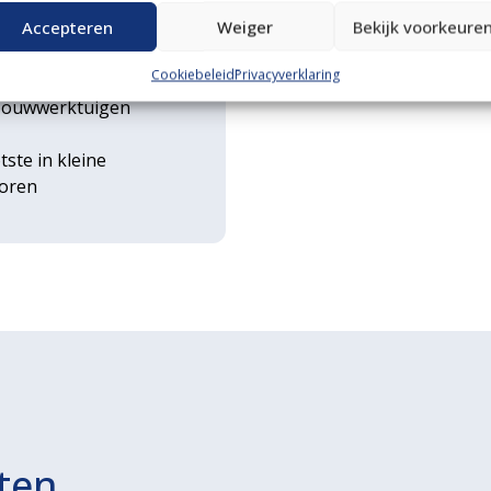
n transportservice
Accepteren
Weiger
Bekijk voorkeure
Cookiebeleid
Privacyverklaring
rse
ouwwerktuigen
tste in kleine
toren
ten