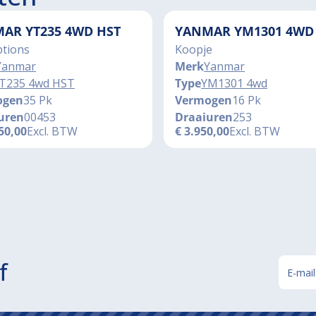
AR YT235 4WD HST
YANMAR YM1301 4WD
ptions
Koopje
Yanmar
Merk
Yanmar
T235 4wd HST
Type
YM1301 4wd
ogen
35 Pk
Vermogen
16 Pk
uren
00453
Draaiuren
253
50,00
Excl. BTW
€
3.950,00
Excl. BTW
f