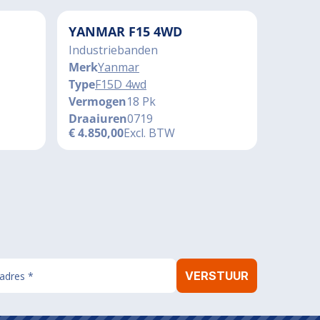
YANMAR F15 4WD
Industriebanden
Merk
Yanmar
Type
F15D 4wd
Vermogen
18 Pk
Draaiuren
0719
€
4.850,00
Excl. BTW