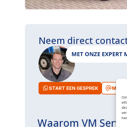
Neem direct contac
MET ONZE EXPERT 
START EEN GESPREK
MAIL 
Om 
inf
dez
ver
nad
Waarom VM Servi