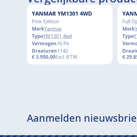
YANMAR YM1301 4WD
YANM
Pink Edition
Full O
Merk
Yanmar
Merk
Type
YM1301 4wd
Type
Y
Vermogen
16 Pk
Verm
Draaiuren
1142
Draai
€
3.950,00
Excl. BTW
€
29.8
Aanmelden nieuwsbrie