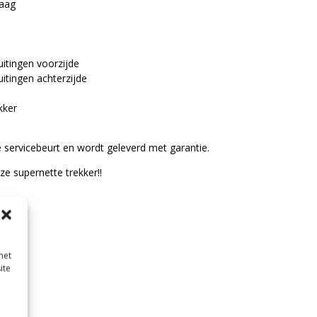
Laag
uitingen voorzijde
uitingen achterzijde
kker
e servicebeurt en wordt geleverd met garantie.
e supernette trekker!!
met
ite