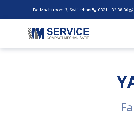
De Maalstroom 3, Swifterbant
0321 - 32 38 80
Y
Fa