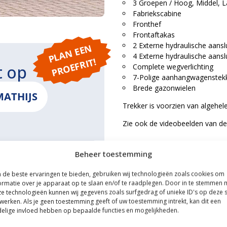
3 Groepen / Hoog, Middel, 
Fabriekscabine
Fronthef
Frontaftakas
2 Externe hydraulische aansl
P
L
A
N
E
E
N
P
R
O
E
F
RI
4 Externe hydraulische aansl
T!
t op
Complete wegverlichting
7-Polige aanhangwagenstek
Brede gazonwielen
MATHIJS
Trekker is voorzien van algehel
Zie ook de videobeelden van dez
Beheer toestemming
ONS
de beste ervaringen te bieden, gebruiken wij technologieën zoals cookies om
ormatie over je apparaat op te slaan en/of te raadplegen. Door in te stemmen 
e technologieën kunnen wij gegevens zoals surfgedrag of unieke ID's op deze s
werken. Als je geen toestemming geeft of uw toestemming intrekt, kan dit een
elige invloed hebben op bepaalde functies en mogelijkheden.
ce