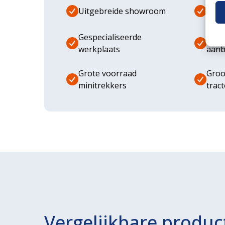
Uitgebreide showroom
Eige
Gespecialiseerde
Dive
werkplaats
aanb
Grote voorraad
Groo
minitrekkers
trac
Vergelijkbare produc