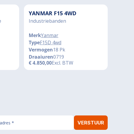
YANMAR F15 4WD
e
Industriebanden
Merk
Yanmar
Type
F15D 4wd
Vermogen
18 Pk
Draaiuren
0719
€
4.850,00
Excl. BTW