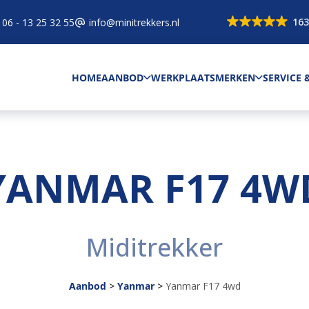
163
06 - 13 25 32 55
info@minitrekkers.nl
HOME
AANBOD
WERKPLAATS
MERKEN
SERVICE
YANMAR F17 4W
Miditrekker
Aanbod
>
Yanmar
>
Yanmar F17 4wd