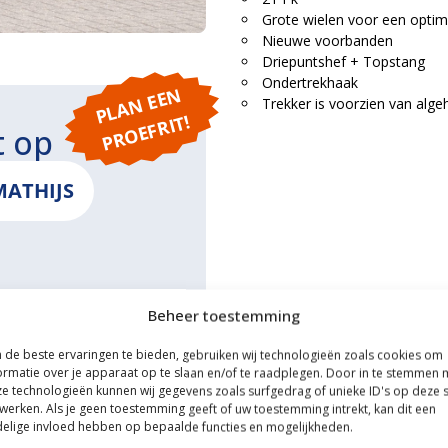
Grote wielen voor een optima
Nieuwe voorbanden
Driepuntshef + Topstang
Ondertrekhaak
P
L
A
N
E
E
N
P
R
O
E
F
RI
Trekker is voorzien van alge
T!
t op
MATHIJS
ONS
Beheer toestemming
de beste ervaringen te bieden, gebruiken wij technologieën zoals cookies om
ormatie over je apparaat op te slaan en/of te raadplegen. Door in te stemmen 
e technologieën kunnen wij gegevens zoals surfgedrag of unieke ID's op deze s
werken. Als je geen toestemming geeft of uw toestemming intrekt, kan dit een
ce
elige invloed hebben op bepaalde functies en mogelijkheden.