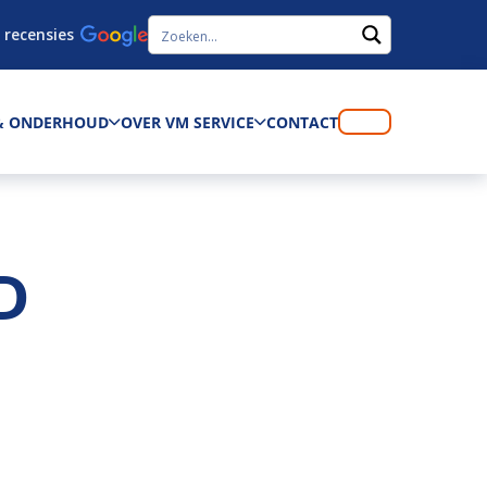
 recensies
 & ONDERHOUD
OVER VM SERVICE
CONTACT
D