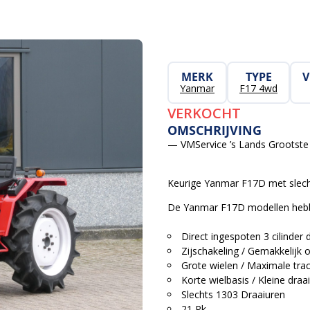
MERK
TYPE
Yanmar
F17 4wd
VERKOCHT
OMSCHRIJVING
— VMService ’s Lands Grootste 
Keurige Yanmar F17D met slech
De Yanmar F17D modellen hebbe
Direct ingespoten 3 cilinder 
Zijschakeling / Gemakkelijk 
Grote wielen / Maximale trac
Korte wielbasis / Kleine draai
Slechts 1303 Draaiuren
21 Pk