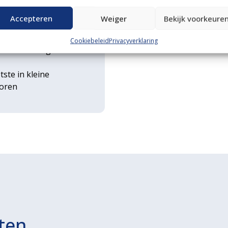
n transportservice
Accepteren
Weiger
Bekijk voorkeure
rse
Cookiebeleid
Privacyverklaring
ouwwerktuigen
tste in kleine
toren
ten