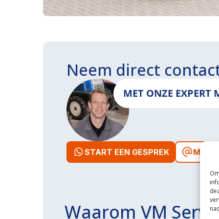
Neem direct contac
MET ONZE EXPERT 
START EEN GESPREK
MAIL 
Om 
inf
dez
ver
Waarom VM Servi
nad