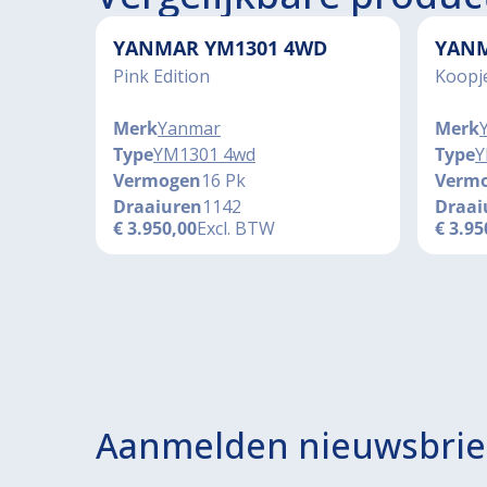
YANMAR YM1301 4WD
YANM
Pink Edition
Koopj
Merk
Yanmar
Merk
Type
YM1301 4wd
Type
Y
Vermogen
16 Pk
Verm
Draaiuren
1142
Draai
€
3.950,00
Excl. BTW
€
3.95
Aanmelden nieuwsbrie