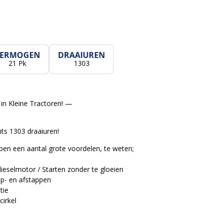
VERMOGEN
DRAAIUREN
21 Pk
1303
in Kleine Tractoren! —
ts 1303 draaiuren!
n een aantal grote voordelen, te weten;
dieselmotor / Starten zonder te gloeien
op- en afstappen
tie
cirkel