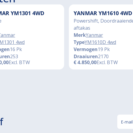
AR YM1301 4WD
YANMAR YM1610 4WD
e
Powershift, Doordraaiend
aftakas
Yanmar
Merk
Yanmar
M1301 4wd
Type
YM1610D 4wd
ogen
16 Pk
Vermogen
19 Pk
uren
253
Draaiuren
2170
0,00
Excl. BTW
€
4.850,00
Excl. BTW
f