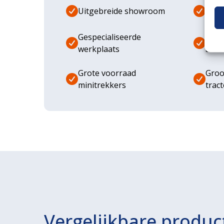
Uitgebreide showroom
Eige
Gespecialiseerde
Dive
werkplaats
aanb
Grote voorraad
Groo
minitrekkers
trac
Vergelijkbare produc