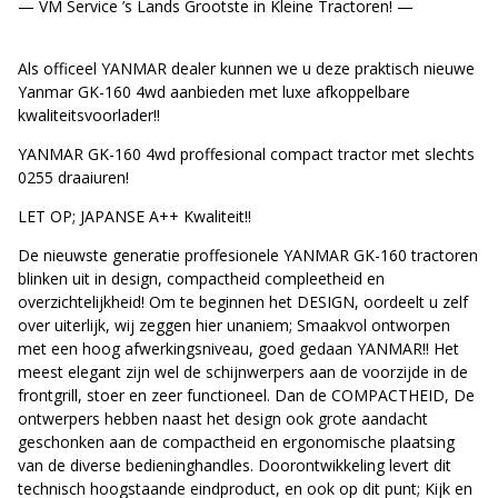
— VM Service ’s Lands Grootste in Kleine Tractoren! —
Als officeel YANMAR dealer kunnen we u deze praktisch nieuwe
Yanmar GK-160 4wd aanbieden met luxe afkoppelbare
kwaliteitsvoorlader!!
YANMAR GK-160 4wd proffesional compact tractor met slechts
0255 draaiuren!
LET OP; JAPANSE A++ Kwaliteit!!
De nieuwste generatie proffesionele YANMAR GK-160 tractoren
blinken uit in design, compactheid compleetheid en
overzichtelijkheid! Om te beginnen het DESIGN, oordeelt u zelf
over uiterlijk, wij zeggen hier unaniem; Smaakvol ontworpen
met een hoog afwerkingsniveau, goed gedaan YANMAR!! Het
meest elegant zijn wel de schijnwerpers aan de voorzijde in de
frontgrill, stoer en zeer functioneel. Dan de COMPACTHEID, De
ontwerpers hebben naast het design ook grote aandacht
geschonken aan de compactheid en ergonomische plaatsing
van de diverse bedieninghandles. Doorontwikkeling levert dit
technisch hoogstaande eindproduct, en ook op dit punt; Kijk en