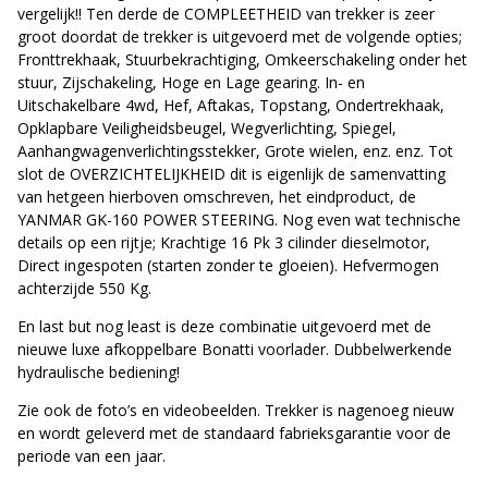
vergelijk!! Ten derde de COMPLEETHEID van trekker is zeer
groot doordat de trekker is uitgevoerd met de volgende opties;
Fronttrekhaak, Stuurbekrachtiging, Omkeerschakeling onder het
stuur, Zijschakeling, Hoge en Lage gearing. In- en
Uitschakelbare 4wd, Hef, Aftakas, Topstang, Ondertrekhaak,
Opklapbare Veiligheidsbeugel, Wegverlichting, Spiegel,
Aanhangwagenverlichtingsstekker, Grote wielen, enz. enz. Tot
slot de OVERZICHTELIJKHEID dit is eigenlijk de samenvatting
van hetgeen hierboven omschreven, het eindproduct, de
YANMAR GK-160 POWER STEERING. Nog even wat technische
details op een rijtje; Krachtige 16 Pk 3 cilinder dieselmotor,
Direct ingespoten (starten zonder te gloeien). Hefvermogen
achterzijde 550 Kg.
En last but nog least is deze combinatie uitgevoerd met de
nieuwe luxe afkoppelbare Bonatti voorlader. Dubbelwerkende
hydraulische bediening!
Zie ook de foto’s en videobeelden. Trekker is nagenoeg nieuw
en wordt geleverd met de standaard fabrieksgarantie voor de
periode van een jaar.