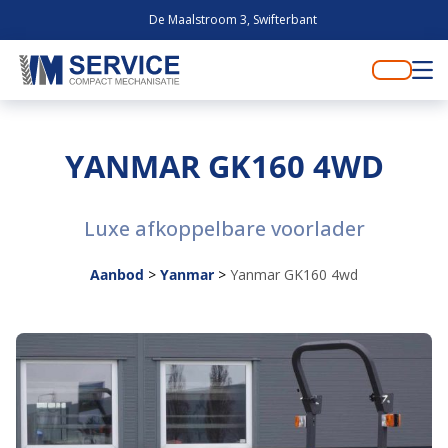
De Maalstroom 3, Swifterbant
YANMAR GK160 4WD
Luxe afkoppelbare voorlader
Aanbod
>
Yanmar
>
Yanmar GK160 4wd