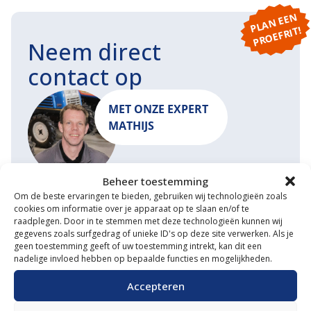
P
L
A
N
E
E
N
P
R
O
E
F
RI
T!
Neem direct
contact op
MET ONZE EXPERT
MATHIJS
Beheer toestemming
START EEN GESPREK
MAIL ONS
Om de beste ervaringen te bieden, gebruiken wij technologieën zoals
cookies om informatie over je apparaat op te slaan en/of te
raadplegen. Door in te stemmen met deze technologieën kunnen wij
gegevens zoals surfgedrag of unieke ID's op deze site verwerken. Als je
geen toestemming geeft of uw toestemming intrekt, kan dit een
nadelige invloed hebben op bepaalde functies en mogelijkheden.
Waarom VM Service
Accepteren
Uitgebreide showroom