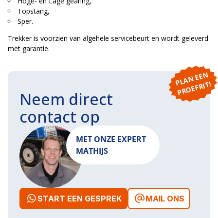
Hoge- en Lage gearing,
Topstang,
Sper.
Trekker is voorzien van algehele servicebeurt en wordt geleverd
met garantie.
P
L
A
N
E
E
N
P
R
O
E
F
RI
T!
Neem direct
contact op
MET ONZE EXPERT
MATHIJS
START EEN GESPREK
MAIL ONS