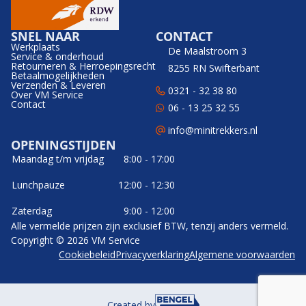
SNEL NAAR
CONTACT
Werkplaats
De Maalstroom 3
Service & onderhoud
Retourneren & Herroepingsrecht
8255 RN Swifterbant
Betaalmogelijkheden
Verzenden & Leveren
0321 - 32 38 80
Over VM Service
Contact
06 - 13 25 32 55
info@minitrekkers.nl
OPENINGSTIJDEN
Maandag t/m vrijdag
8:00 - 17:00
Lunchpauze
12:00 - 12:30
Zaterdag
9:00 - 12:00
Alle vermelde prijzen zijn exclusief BTW, tenzij anders vermeld.
Copyright © 2026 VM Service
Cookiebeleid
Privacyverklaring
Algemene voorwaarden
Created by