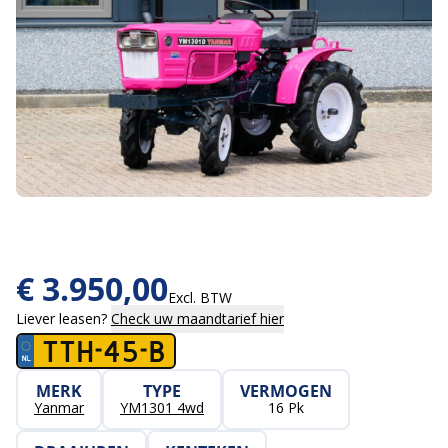
€
3.950,00
Excl. BTW
Liever leasen?
Check uw maandtarief hier
TTH-45-B
MERK
TYPE
VERMOGEN
Yanmar
YM1301 4wd
16 Pk