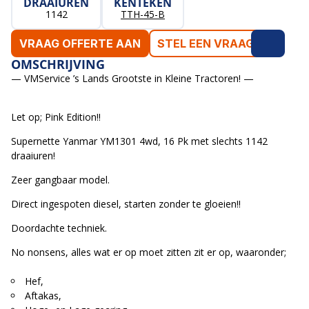
DRAAIUREN
KENTEKEN
1142
TTH-45-B
VRAAG OFFERTE AAN
STEL EEN VRAAG
OMSCHRIJVING
— VMService ’s Lands Grootste in Kleine Tractoren! —
Let op; Pink Edition!!
Supernette Yanmar YM1301 4wd, 16 Pk met slechts 1142
draaiuren!
Zeer gangbaar model.
Direct ingespoten diesel, starten zonder te gloeien!!
Doordachte techniek.
No nonsens, alles wat er op moet zitten zit er op, waaronder;
Hef,
Aftakas,