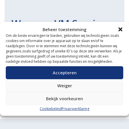
Waarom VM Service
Beheer toestemming
Uitgebreide showroom
Om de beste ervaringen te bieden, gebruiken wij technologieën zoals
cookies om informatie over je apparaat op te slaan en/of te
Eigen transportservice
raadplegen. Door in te stemmen met deze technologieën kunnen wij
gegevens zoals surfgedrag of unieke ID's op deze site verwerken. Als je
Gespecialiseerde werkplaats
geen toestemming geeft of uw toestemming intrekt, kan dit een
nadelige invloed hebben op bepaalde functies en mogelijkheden.
Diverse aanbouwwerktuigen
Accepteren
Grote voorraad minitrekkers
Weiger
Grootste in kleine tractoren
Bekijk voorkeuren
Cookiebeleid
Privacyverklaring