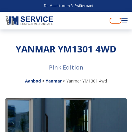
De Maalstroom 3, Swifterbant
YANMAR YM1301 4WD
Pink Edition
Aanbod
>
Yanmar
>
Yanmar YM1301 4wd