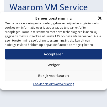
Waarom VM Service
Uitgebreide showroom
Beheer toestemming
Om de beste ervaringen te bieden, gebruiken wij technologieën zoals
Eigen transportservice
cookies om informatie over je apparaat op te slaan en/of te
raadplegen. Door in te stemmen met deze technologieën kunnen wij
Gespecialiseerde werkplaats
gegevens zoals surfgedrag of unieke ID's op deze site verwerken. Als je
geen toestemming geeft of uw toestemming intrekt, kan dit een
Diverse aanbouwwerktuigen
nadelige invloed hebben op bepaalde functies en mogelijkheden.
Grote voorraad minitrekkers
Accepteren
Grootste in kleine tractoren
Weiger
Bekijk voorkeuren
Cookiebeleid
Privacyverklaring