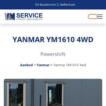
De Maalstroom 3, Swifterbant
YANMAR YM1610 4WD
Powershift
Aanbod
>
Yanmar
>
Yanmar YM1610 4wd