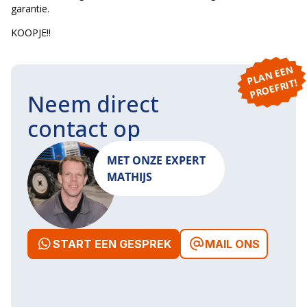
garantie.
KOOPJE!!
P
L
A
N
E
E
N
P
R
O
E
F
RI
T!
Neem direct
contact op
MET ONZE EXPERT
MATHIJS
START EEN GESPREK
MAIL ONS