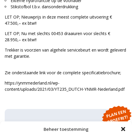
Externe hydrofunctie op de voorlader
Stikstofbol t.b.v. dansonderdrukking
LET OP; Nieuwprijs in deze meest complete uitvoering €
47.500,– ex btw!!
LET OP; Nu met slechts 00453 draaiuren voor slechts €
28.950,– ex btw!!
Trekker is voorzien van algehele servicebeurt en wordt geleverd
met garantie.
Zie onderstaande link voor de complete specificatiebrochure;
https://ynmrnederland.nl/wp-
content/uploads/2021/03/YT235_DUTCH-YNMR-Nederland.pdf
P
L
A
N
E
E
N
P
R
O
E
F
RI
T!
Neem direct
Beheer toestemming