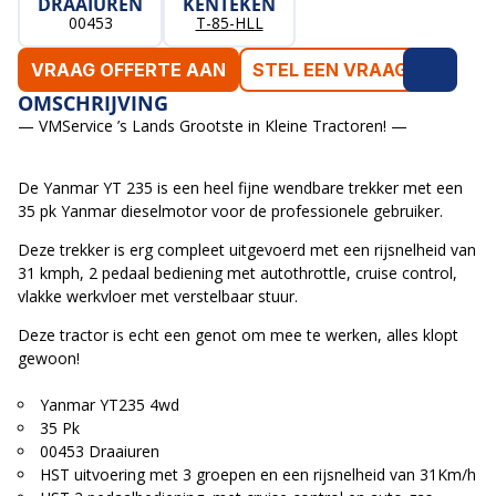
DRAAIUREN
KENTEKEN
00453
T-85-HLL
VRAAG OFFERTE AAN
STEL EEN VRAAG
OMSCHRIJVING
— VMService ’s Lands Grootste in Kleine Tractoren! —
De Yanmar YT 235 is een heel fijne wendbare trekker met een
35 pk Yanmar dieselmotor voor de professionele gebruiker.
Deze trekker is erg compleet uitgevoerd met een rijsnelheid van
31 kmph, 2 pedaal bediening met autothrottle, cruise control,
vlakke werkvloer met verstelbaar stuur.
Deze tractor is echt een genot om mee te werken, alles klopt
gewoon!
Yanmar YT235 4wd
35 Pk
00453 Draaiuren
HST uitvoering met 3 groepen en een rijsnelheid van 31Km/h