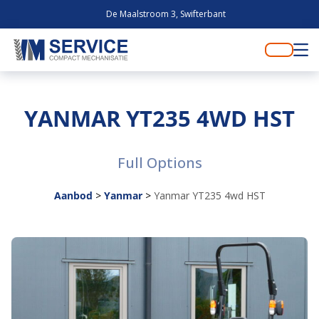
De Maalstroom 3, Swifterbant
YANMAR YT235 4WD HST
Full Options
Aanbod
>
Yanmar
>
Yanmar YT235 4wd HST