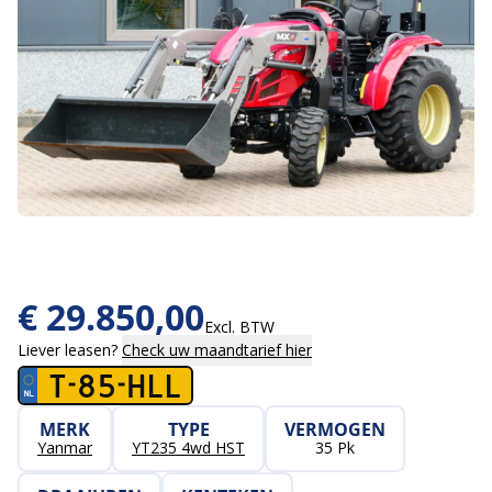
€
29.850,00
Excl. BTW
Liever leasen?
Check uw maandtarief hier
T-85-HLL
MERK
TYPE
VERMOGEN
Yanmar
YT235 4wd HST
35 Pk