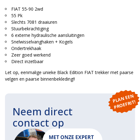
FIAT 55-90 2wd
55 Pk
Slechts 7081 draaiuren
Stuurbekrachtiging
6 externe hydraulische aansluitingen
Snelwisselvanghaken + Kogels
Ondertrekhaak
Zeer goed werkend
Direct inzetbaar
Let op, eenmalige unieke Black Edition FIAT trekker met paarse
velgen en paarse binnenbekleding!!
P
L
A
N
E
E
N
P
R
O
E
F
RI
T!
Neem direct
contact op
MET ONZE EXPERT