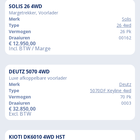
SOLIS 26 4WD
Margetrekker, Voorlader
Merk
Solis
Type
26 4wd
Vermogen
26 Pk
Draaiuren
00162
€
12.950,00
Incl. BTW / Marge
DEUTZ 5070 4WD
Luxe afkoppelbare voorlader
Merk
Deutz
Type
5070DF Keyline 4wd
Vermogen
70 Pk
Draaiuren
0003
€
32.850,00
Excl. BTW
KIOTI DK6010 4WD HST