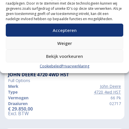
raadplegen. Door in te stemmen met deze technologieën kunnen wij
Grootste in kleine tractoren
gegevens zoals surfgedrag of unieke ID's op deze site verwerken. Als je
geen toestemming geeft of uw toestemming intrekt, kan dit een
nadelige invloed hebben op bepaalde functies en mogelijkheden.
Accepteren
Weiger
Bekijk voorkeuren
Vergelijkbare producten
Cookiebeleid
Privacyverklaring
JOHN DEERE 4720 4WD HST
Full Options
Merk
John Deere
Type
4720 4wd HST
Vermogen
66 Pk
Draaiuren
02717
€
29.850,00
Excl. BTW