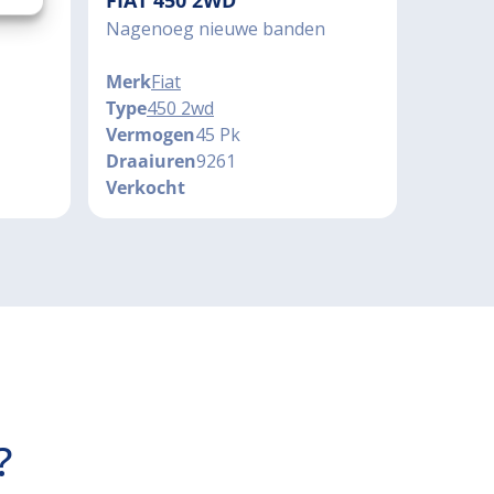
 2WD
FIAT 450 2WD
Nagenoeg nieuwe banden
Merk
Fiat
Type
450 2wd
Vermogen
45 Pk
Draaiuren
9261
Verkocht
?