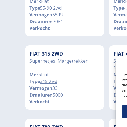
Merk
Fiat
Merk
F
Type
55-90 2wd
Type
4
Vermogen
55 Pk
Verm
Draaiuren
7081
Draai
Verkocht
Verko
FIAT 315 2WD
FIAT
Supernetjes, Margetrekker
Stuurb
Marge
Merk
Fiat
Merk
F
Om 
inf
Type
315 2wd
Type
4
dez
Vermogen
33
Verm
ver
Draaiuren
5000
Draai
nad
Verkocht
Verko