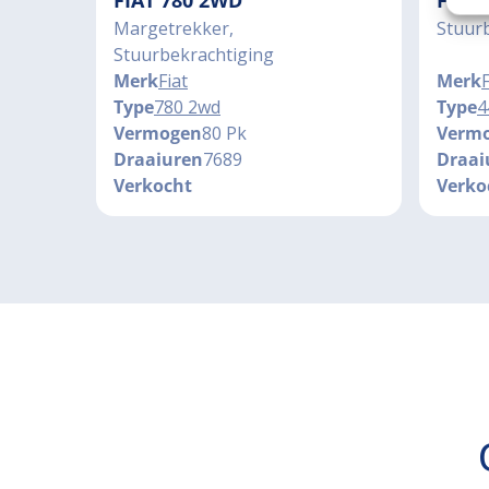
FIAT 780 2WD
FIAT
Margetrekker,
Stuur
Stuurbekrachtiging
Merk
Fiat
Merk
F
Type
780 2wd
Type
4
Vermogen
80 Pk
Verm
Draaiuren
7689
Draai
Verkocht
Verko