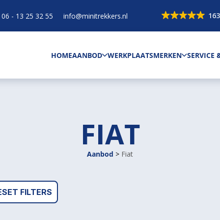
163
06 - 13 25 32 55
info@minitrekkers.nl
HOME
AANBOD
WERKPLAATS
MERKEN
SERVICE
FIAT
Aanbod
>
Fiat
ESET FILTERS