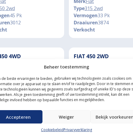
iat
Merk
Fiat
50 2wd
Type
315 2wd
ogen
45 Pk
Vermogen
33 Pk
uren
3012
Draaiuren
3874
cht
Verkocht
 450 4WD
FIAT 450 2WD
ekrachtiging,
Strak en origineel
Beheer toestemming
trekker
iat
Merk
Fiat
de beste ervaringen te bieden, gebruiken wij technologieën zoals cookies om
ormatie over je apparaat op te slaan en/of te raadplegen. Door in te stemmen 
50 DT 4wd
Type
450 2wd
e technologieën kunnen wij gegevens zoals surfgedrag of unieke ID's op deze s
ogen
45 Pk
Vermogen
45 Pk
werken. Als je geen toestemming geeft of uw toestemming intrekt, kan dit een
uren
6713
Draaiuren
5290
elige invloed hebben op bepaalde functies en mogelijkheden.
cht
Verkocht
Accepteren
Weiger
Bekijk voorkeure
Cookiebeleid
Privacyverklaring