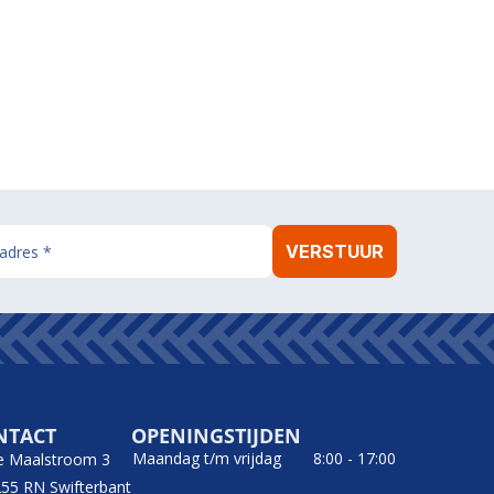
NTACT
OPENINGSTIJDEN
Maandag t/m vrijdag
8:00 - 17:00
e Maalstroom 3
55 RN Swifterbant