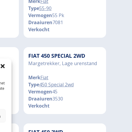
Merk
Fiat
Type
55-90
Vermogen
55 Pk
Draaiuren
7081
Verkocht
FIAT 450 SPECIAL 2WD
Margetrekker, Lage urenstand
Merk
Fiat
met
Type
450 Special 2wd
ite
Vermogen
45
Draaiuren
3530
Verkocht
n