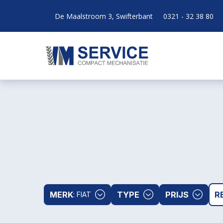
De Maalstroom 3, Swifterbant
0321 - 32 38 80
MERK
TYPE
PRIJS
R
: FIAT