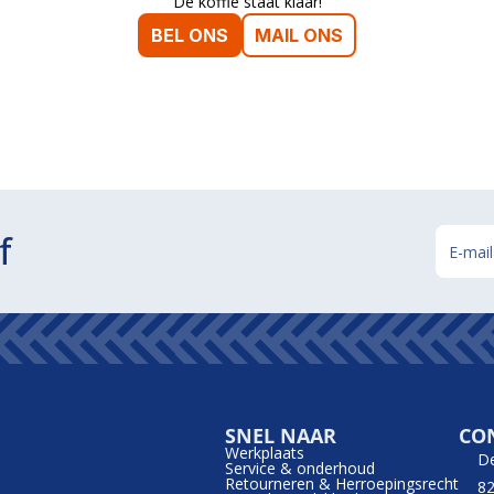
De koffie staat klaar!
BEL ONS
MAIL ONS
f
SNEL NAAR
CO
Werkplaats
D
Service & onderhoud
Retourneren & Herroepingsrecht
82