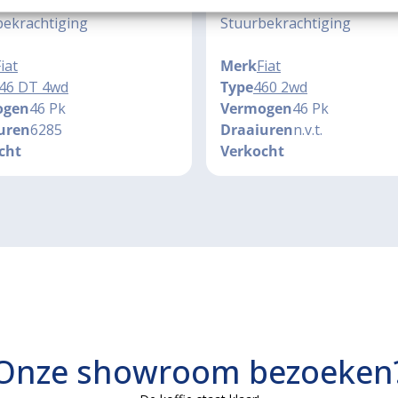
 446 DT 4WD
UNIVERSAL / FIAT 460
bekrachtiging
Stuurbekrachtiging
iat
Merk
Fiat
46 DT 4wd
Type
460 2wd
ogen
46 Pk
Vermogen
46 Pk
uren
6285
Draaiuren
n.v.t.
cht
Verkocht
Onze showroom bezoeken